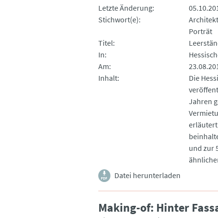
Letzte Änderung
05.10.20
Stichwort(e)
Architek
Porträt
Titel
Leerstän
In
Hessisch
Am
23.08.20
Inhalt
Die Hess
veröffent
Jahren g
Vermietu
erläutert
beinhalt
und zur 
ähnlicher
Datei herunterladen
Making-of: Hinter Fas