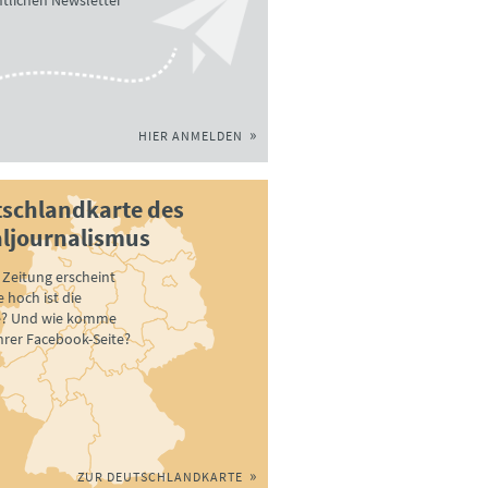
tlichen Newsletter
HIER ANMELDEN
schlandkarte des
ljournalismus
Zeitung erscheint
 hoch ist die
e? Und wie komme
ihrer Facebook-Seite?
ZUR DEUTSCHLANDKARTE