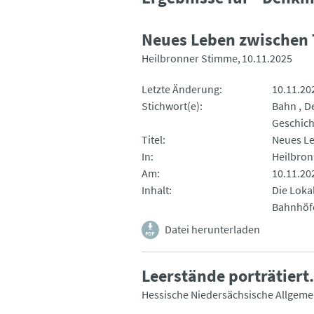
Neues Leben zwischen 
Heilbronner Stimme
10.11.2025
Letzte Änderung
10.11.20
Stichwort(e)
Bahn
D
Geschich
Titel
Neues Le
In
Heilbro
Am
10.11.20
Inhalt
Die Loka
Bahnhöfe
Datei herunterladen
Leerstände porträtiert.
Hessische Niedersächsische Allgemei