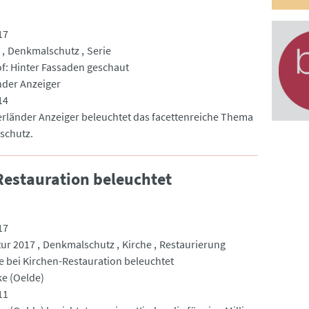
17
Denkmalschutz
Serie
f: Hinter Fassaden geschaut
nder Anzeiger
14
erländer Anzeiger beleuchtet das facettenreiche Thema
schutz.
Restauration beleuchtet
17
tur 2017
Denkmalschutz
Kirche
Restaurierung
 bei Kirchen-Restauration beleuchtet
ke (Oelde)
11