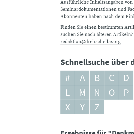
Ausführliche Inhaltsangaben von
Seminardokumentationen und Fach
Abonnenten haben nach dem Einlo
Finden Sie einen bestimmten Artik
suchen Sie nach älteren Artikeln?
redaktion@drehscheibe.org
Schnellsuche über d
#
A
B
C
D
L
M
N
O
P
X
Y
Z
Ergebnisse für "Denkm