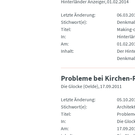
Hinterländer Anzeiger
01.02.2014
Letzte Änderung
06.03.20
Stichwort(e)
Denkmal
Titel
Making-o
In
Hinterlä
Am
01.02.20
Inhalt
Der Hint
Denkmal
Probleme bei Kirchen-
Die Glocke (Oelde)
17.09.2011
Letzte Änderung
05.10.20
Stichwort(e)
Architek
Titel
Probleme
In
Die Gloc
Am
17.09.20