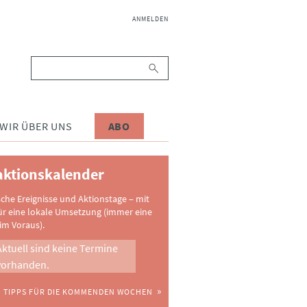
NAVIGATION
ANMELDEN
ÜBERSPRINGEN
Suchbegriffe
WIR ÜBER UNS
ABO
ktionskalender
sche Ereignisse und Aktionstage – mit
ür eine lokale Umsetzung (immer eine
im Voraus).
Aktuell sind keine Termine
vorhanden.
TIPPS FÜR DIE KOMMENDEN WOCHEN