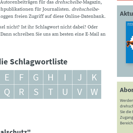
 Autorenbeiträgen für das
drehscheibe
-Magazin,
publikationen für Journalisten.
drehscheibe
-
Aktu
ggen freien Zugriff auf diese Online-Datenbank.
el nicht? Ist ihr Schlagwort nicht dabei? Oder
 Dann schreiben Sie uns am besten eine E-Mail an
ie Schlagwortliste
E
F
G
H
I
J
K
Abo
Q
R
S
T
U
V
W
Werden
drehsc
Sie die
Zugang 
Bereich
alschutz"