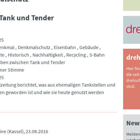
Tank und Tender
25
enkmal
Denkmalschutz
Eisenbahn
Gebäude
te
Historisch
Nachhaltigkeit
Recycling
S-Bahn
dreh
ben zwischen Tank und Tender
Hier fi
nner Stimme
die seit
25
drehsc
lzeitung berichtet, was aus ehemaligen Tankstellen und
sind.
n geworden ist und wie sie heute genutzt werden
News
ne (Kassel)
23.08.2016
Melden 