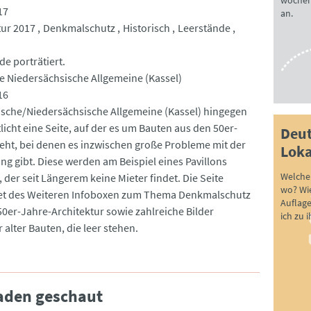
wöchen
17
an.
tur 2017
Denkmalschutz
Historisch
Leerstände
de porträtiert.
e Niedersächsische Allgemeine (Kassel)
16
ische/Niedersächsische Allgemeine (Kassel) hingegen
licht eine Seite, auf der es um Bauten aus den 50er-
Deut
eht, bei denen es inzwischen große Probleme mit der
Loka
ng gibt. Diese werden am Beispiel eines Pavillons
Welche 
, der seit Längerem keine Mieter findet. Die Seite
wo? Wie
et des Weiteren Infoboxen zum Thema Denkmalschutz
Auflag
50er-Jahre-Architektur sowie zahlreiche Bilder
ich zu 
 alter Bauten, die leer stehen.
saden geschaut