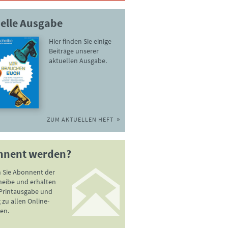
elle Ausgabe
Hier finden Sie einige
Beiträge unserer
aktuellen Ausgabe.
ZUM AKTUELLEN HEFT
nnent werden?
 Sie Abonnent der
heibe und erhalten
 Printausgabe und
zu allen Online-
en.