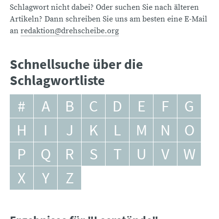
Schlagwort nicht dabei? Oder suchen Sie nach älteren
Artikeln? Dann schreiben Sie uns am besten eine E-Mail
an
redaktion@drehscheibe.org
Schnellsuche über die
Schlagwortliste
#
A
B
C
D
E
F
G
H
I
J
K
L
M
N
O
P
Q
R
S
T
U
V
W
X
Y
Z