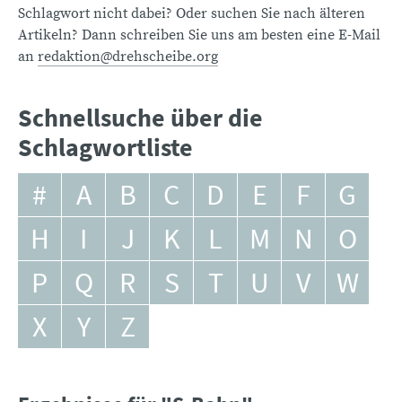
Schlagwort nicht dabei? Oder suchen Sie nach älteren
Artikeln? Dann schreiben Sie uns am besten eine E-Mail
an
redaktion@drehscheibe.org
Schnellsuche über die
Schlagwortliste
#
A
B
C
D
E
F
G
H
I
J
K
L
M
N
O
P
Q
R
S
T
U
V
W
X
Y
Z