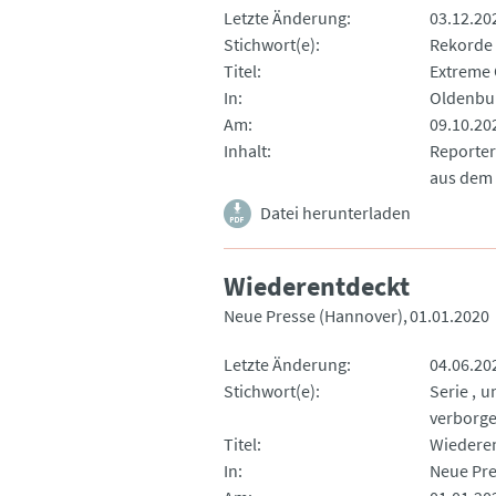
Letzte Änderung
03.12.20
Stichwort(e)
Rekorde
Titel
Extreme 
In
Oldenbur
Am
09.10.20
Inhalt
Reporter
aus dem 
Datei herunterladen
Wiederentdeckt
Neue Presse (Hannover)
01.01.2020
Letzte Änderung
04.06.20
Stichwort(e)
Serie
u
verborge
Titel
Wiedere
In
Neue Pre