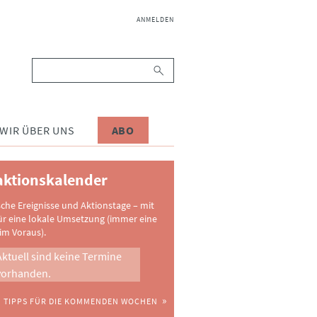
NAVIGATION
ANMELDEN
ÜBERSPRINGEN
Suchbegriffe
WIR ÜBER UNS
ABO
ktionskalender
sche Ereignisse und Aktionstage – mit
ür eine lokale Umsetzung (immer eine
im Voraus).
Aktuell sind keine Termine
vorhanden.
TIPPS FÜR DIE KOMMENDEN WOCHEN