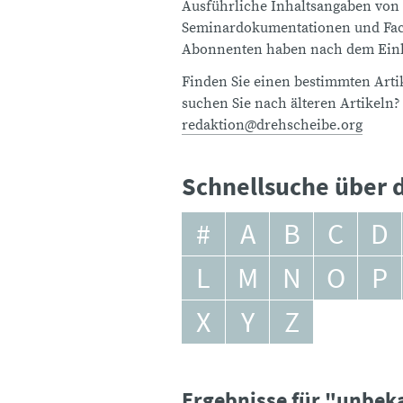
Ausführliche Inhaltsangaben von
Seminardokumentationen und Fach
Abonnenten haben nach dem Einlo
Finden Sie einen bestimmten Artik
suchen Sie nach älteren Artikeln?
redaktion@drehscheibe.org
Schnellsuche über d
#
A
B
C
D
L
M
N
O
P
X
Y
Z
Ergebnisse für "unbek