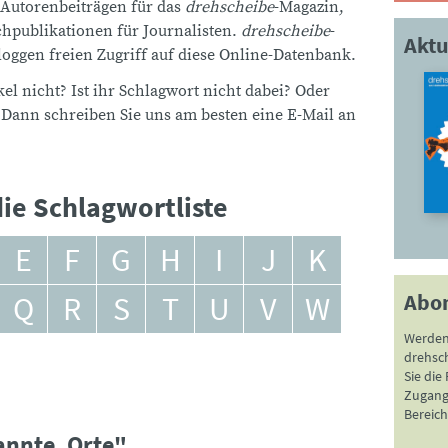
 Autorenbeiträgen für das
drehscheibe
-Magazin,
publikationen für Journalisten.
drehscheibe
-
Aktu
ggen freien Zugriff auf diese Online-Datenbank.
el nicht? Ist ihr Schlagwort nicht dabei? Oder
 Dann schreiben Sie uns am besten eine E-Mail an
ie Schlagwortliste
E
F
G
H
I
J
K
Abo
Q
R
S
T
U
V
W
Werden
drehsc
Sie die
Zugang 
Bereich
annte_Orte"