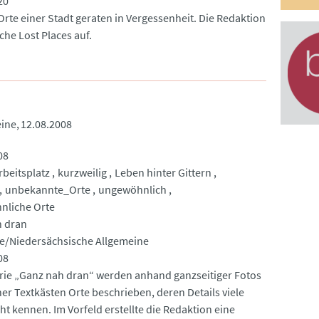
20
rte einer Stadt geraten in Vergessenheit. Die Redaktion
che Lost Places auf.
eine
12.08.2008
08
rbeitsplatz
kurzweilig
Leben hinter Gittern
unbekannte_Orte
ungewöhnlich
nliche Orte
h dran
e/Niedersächsische Allgemeine
08
erie „Ganz nah dran“ werden anhand ganzseitiger Fotos
ner Textkästen Orte beschrieben, deren Details viele
feld erstellte die Redaktion eine