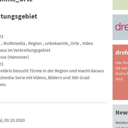
itungsgebiet
21
e
Multimedia
Region
unbekannte_Orte
Video
aus im Verbreitungsgebiet
dreh
sse (Hannover)
Hier fi
21
die seit
ontärin besucht Türme in der Region und macht daraus
drehsc
timedia-Serie mit Videos, Bildern und 360-Grad-
sind.
en.
News
a)
09.10.2020
Melden 