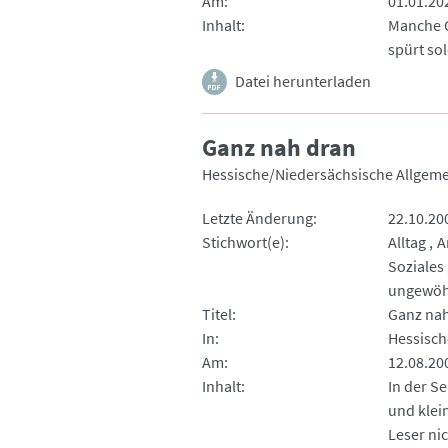
Am
01.01.20
Inhalt
Manche O
spürt sol
Datei herunterladen
Ganz nah dran
Hessische/Niedersächsische Allgem
Letzte Änderung
22.10.20
Stichwort(e)
Alltag
A
Soziales
ungewöh
Titel
Ganz na
In
Hessisch
Am
12.08.20
Inhalt
In der S
und klei
Leser nicht kennen. Im Vor