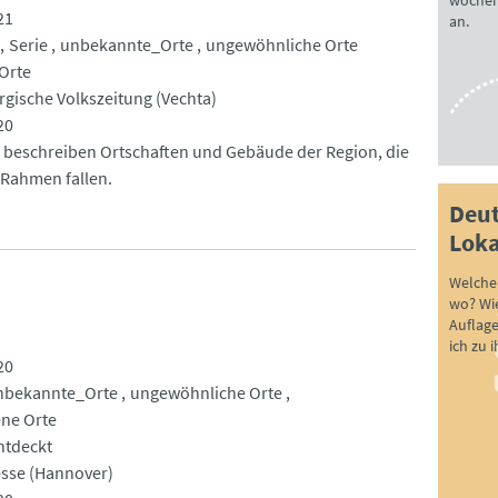
wöchen
21
an.
Serie
unbekannte_Orte
ungewöhnliche Orte
Orte
gische Volkszeitung (Vechta)
20
 beschreiben Ortschaften und Gebäude der Region, die
Rahmen fallen.
Deut
Loka
Welche 
wo? Wie
Auflag
ich zu 
20
nbekannte_Orte
ungewöhnliche Orte
ne Orte
ntdeckt
sse (Hannover)