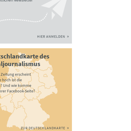
tlichen Newsletter
HIER ANMELDEN
schlandkarte des
ljournalismus
Zeitung erscheint
 hoch ist die
e? Und wie komme
ihrer Facebook-Seite?
ZUR DEUTSCHLANDKARTE