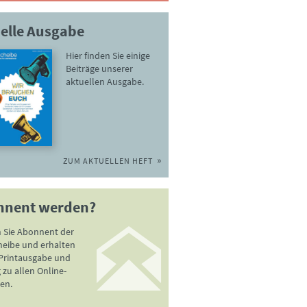
elle Ausgabe
Hier finden Sie einige
Beiträge unserer
aktuellen Ausgabe.
ZUM AKTUELLEN HEFT
nnent werden?
 Sie Abonnent der
heibe und erhalten
 Printausgabe und
zu allen Online-
en.