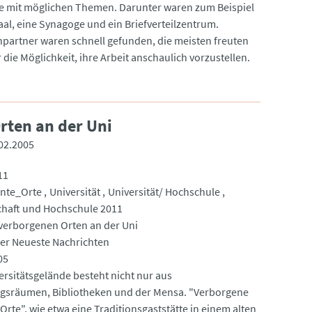
te mit möglichen Themen. Darunter waren zum Beispiel
aal, eine Synagoge und ein Briefverteilzentrum.
partner waren schnell gefunden, die meisten freuten
 die Möglichkeit, ihre Arbeit anschaulich vorzustellen.
rten an der Uni
02.2005
11
nte_Orte
Universität
Universität/ Hochschule
haft und Hochschule 2011
 verborgenen Orten an der Uni
r Neueste Nachrichten
05
ersitätsgelände besteht nicht nur aus
gsräumen, Bibliotheken und der Mensa. "Verborgene
rte", wie etwa eine Traditionsgaststätte in einem alten