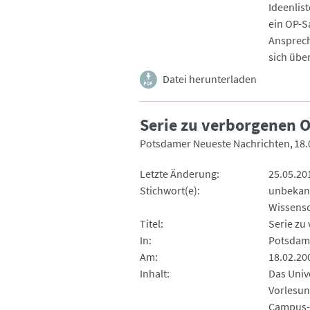
Ideenlis
ein OP-S
Ansprech
sich über
Datei herunterladen
Serie zu verborgenen O
Potsdamer Neueste Nachrichten
18.
Letzte Änderung
25.05.20
Stichwort(e)
unbekan
Wissensc
Titel
Serie zu
In
Potsdame
Am
18.02.20
Inhalt
Das Univ
Vorlesun
Campus-O