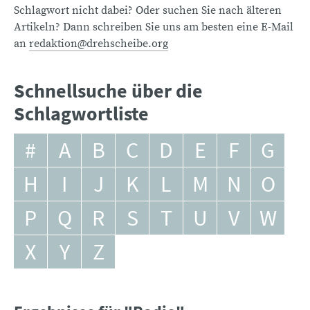
Schlagwort nicht dabei? Oder suchen Sie nach älteren
Artikeln? Dann schreiben Sie uns am besten eine E-Mail
an
redaktion@drehscheibe.org
Schnellsuche über die
Schlagwortliste
#
A
B
C
D
E
F
G
H
I
J
K
L
M
N
O
P
Q
R
S
T
U
V
W
X
Y
Z