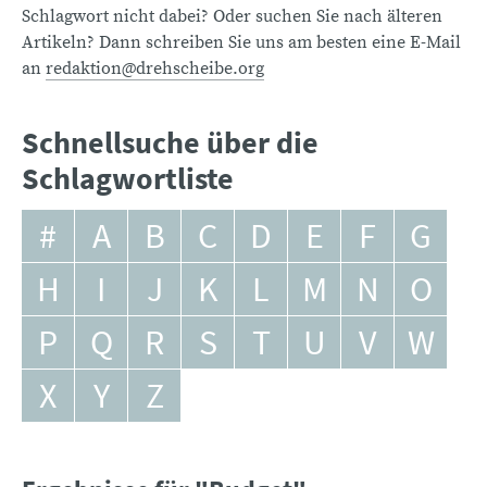
Schlagwort nicht dabei? Oder suchen Sie nach älteren
Artikeln? Dann schreiben Sie uns am besten eine E-Mail
an
redaktion@drehscheibe.org
Schnellsuche über die
Schlagwortliste
#
A
B
C
D
E
F
G
H
I
J
K
L
M
N
O
P
Q
R
S
T
U
V
W
X
Y
Z