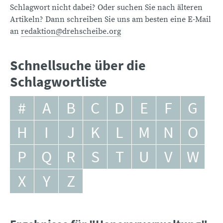
Schlagwort nicht dabei? Oder suchen Sie nach älteren
Artikeln? Dann schreiben Sie uns am besten eine E-Mail
an
redaktion@drehscheibe.org
Schnellsuche über die
Schlagwortliste
#
A
B
C
D
E
F
G
H
I
J
K
L
M
N
O
P
Q
R
S
T
U
V
W
X
Y
Z