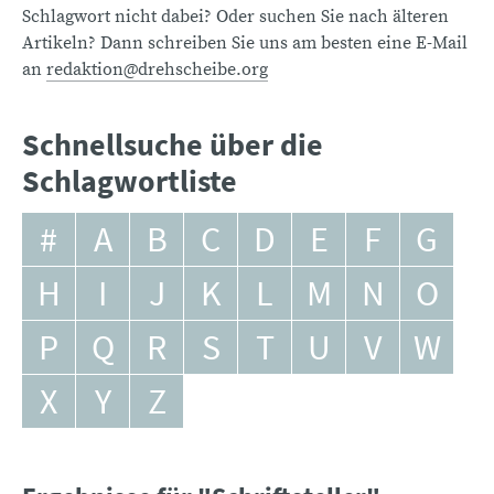
Schlagwort nicht dabei? Oder suchen Sie nach älteren
Artikeln? Dann schreiben Sie uns am besten eine E-Mail
an
redaktion@drehscheibe.org
Schnellsuche über die
Schlagwortliste
#
A
B
C
D
E
F
G
H
I
J
K
L
M
N
O
P
Q
R
S
T
U
V
W
X
Y
Z