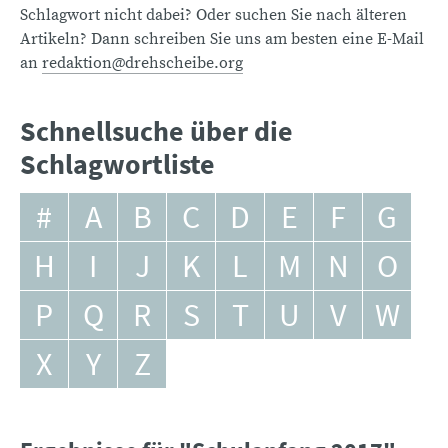
Schlagwort nicht dabei? Oder suchen Sie nach älteren
Artikeln? Dann schreiben Sie uns am besten eine E-Mail
an
redaktion@drehscheibe.org
Schnellsuche über die
Schlagwortliste
#
A
B
C
D
E
F
G
H
I
J
K
L
M
N
O
P
Q
R
S
T
U
V
W
X
Y
Z