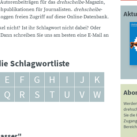
 Autorenbeiträgen für das
drehscheibe
-Magazin,
publikationen für Journalisten.
drehscheibe
-
Aktu
ggen freien Zugriff auf diese Online-Datenbank.
el nicht? Ist ihr Schlagwort nicht dabei? Oder
 Dann schreiben Sie uns am besten eine E-Mail an
ie Schlagwortliste
E
F
G
H
I
J
K
Abo
Q
R
S
T
U
V
W
Werden
drehsc
Sie die
Zugang 
Bereich
wasser"