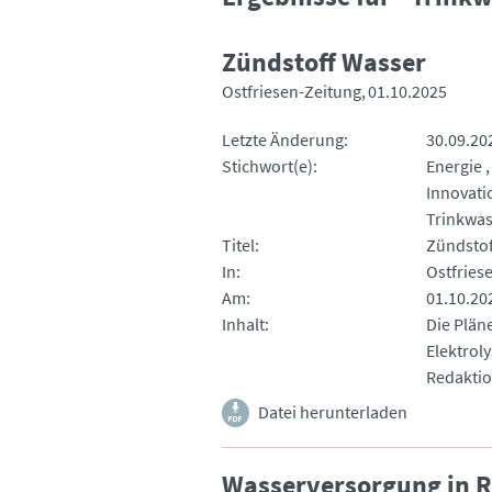
Zündstoff Wasser
Ostfriesen-Zeitung
01.10.2025
Letzte Änderung
30.09.20
Stichwort(e)
Energie
Innovati
Trinkwas
Titel
Zündstof
In
Ostfries
Am
01.10.20
Inhalt
Die Plän
Elektrol
Redaktio
Datei herunterladen
Wasserversorgung in R