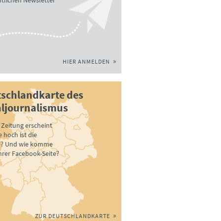
tlichen Newsletter
HIER ANMELDEN
schlandkarte des
ljournalismus
Zeitung erscheint
 hoch ist die
e? Und wie komme
ihrer Facebook-Seite?
ZUR DEUTSCHLANDKARTE