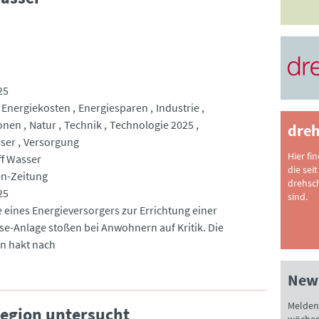
25
Energiekosten
Energiesparen
Industrie
onen
Natur
Technik
Technologie 2025
dreh
ser
Versorgung
Hier fi
f Wasser
die seit
en-Zeitung
drehsc
25
sind.
e eines Energieversorgers zur Errichtung einer
yse-Anlage stoßen bei Anwohnern auf Kritik. Die
n hakt nach
News
Melden 
egion untersucht