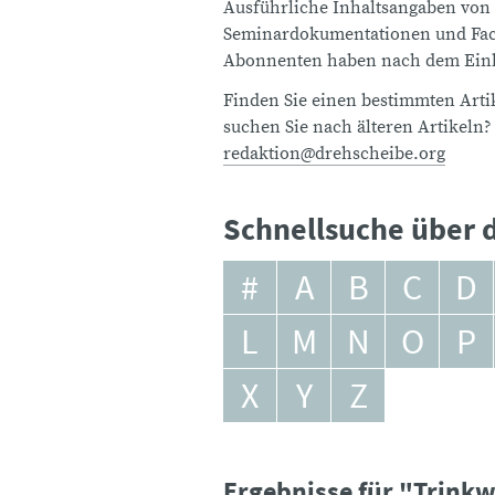
Ausführliche Inhaltsangaben von
Seminardokumentationen und Fach
Abonnenten haben nach dem Einlo
Finden Sie einen bestimmten Artik
suchen Sie nach älteren Artikeln?
redaktion@drehscheibe.org
Schnellsuche über d
#
A
B
C
D
L
M
N
O
P
X
Y
Z
Ergebnisse für "Trink