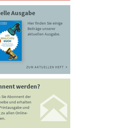
elle Ausgabe
Hier finden Sie einige
Beiträge unserer
aktuellen Ausgabe.
ZUM AKTUELLEN HEFT
nnent werden?
 Sie Abonnent der
heibe und erhalten
 Printausgabe und
zu allen Online-
en.