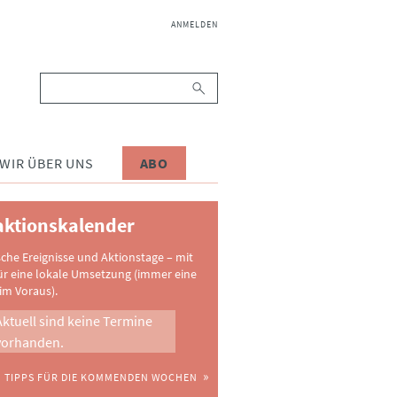
NAVIGATION
ANMELDEN
ÜBERSPRINGEN
Suchbegriffe
WIR ÜBER UNS
ABO
ktionskalender
sche Ereignisse und Aktionstage – mit
ür eine lokale Umsetzung (immer eine
im Voraus).
Aktuell sind keine Termine
vorhanden.
TIPPS FÜR DIE KOMMENDEN WOCHEN