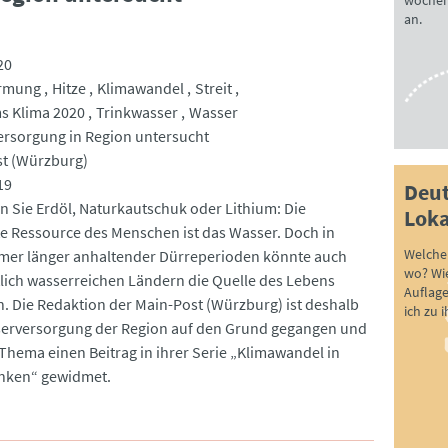
wöchen
an.
20
rmung
Hitze
Klimawandel
Streit
ms Klima 2020
Trinkwasser
Wasser
rsorgung in Region untersucht
t (Würzburg)
19
Deut
n Sie Erdöl, Naturkautschuk oder Lithium: Die
Loka
te Ressource des Menschen ist das Wasser. Doch in
Welche 
mer länger anhaltender Dürreperioden könnte auch
wo? Wie
lich wasserreichen Ländern die Quelle des Lebens
Auflag
n. Die Redaktion der Main-Post (Würzburg) ist deshalb
ich zu 
erversorgung der Region auf den Grund gegangen und
Thema einen Beitrag in ihrer Serie „Klimawandel in
nken“ gewidmet.