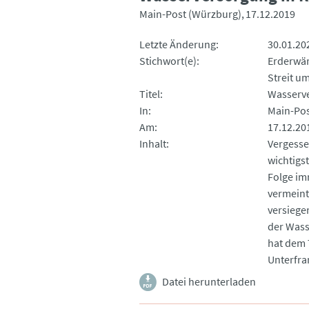
Main-Post (Würzburg)
17.12.2019
Letzte Änderung
30.01.20
Stichwort(e)
Erderwä
Streit u
Titel
Wasserve
In
Main-Pos
Am
17.12.20
Inhalt
Vergesse
wichtigs
Folge im
vermeint
versiege
der Wass
hat dem 
Unterfra
Datei herunterladen