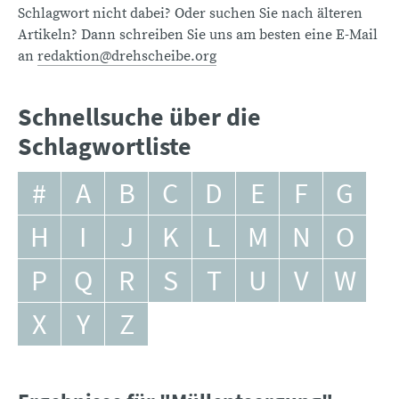
Schlagwort nicht dabei? Oder suchen Sie nach älteren
Artikeln? Dann schreiben Sie uns am besten eine E-Mail
an
redaktion@drehscheibe.org
Schnellsuche über die
Schlagwortliste
#
A
B
C
D
E
F
G
H
I
J
K
L
M
N
O
P
Q
R
S
T
U
V
W
X
Y
Z