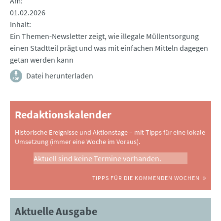
Am
01.02.2026
Inhalt
Ein Themen-Newsletter zeigt, wie illegale Müllentsorgung
einen Stadtteil prägt und was mit einfachen Mitteln dagegen
getan werden kann
Datei herunterladen
Redaktionskalender
Historische Ereignisse und Aktionstage – mit Tipps für eine lokale
Umsetzung (immer eine Woche im Voraus).
Aktuell sind keine Termine vorhanden.
TIPPS FÜR DIE KOMMENDEN WOCHEN
Aktuelle Ausgabe