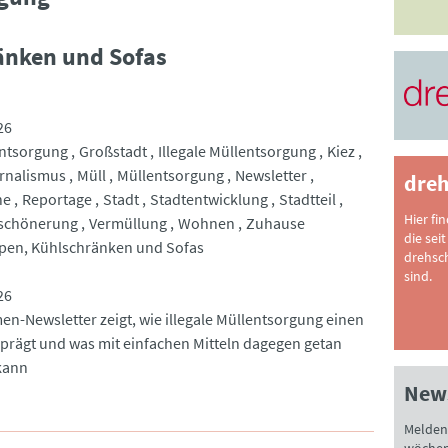
änken und Sofas
26
ntsorgung
Großstadt
Illegale Müllentsorgung
Kiez
rnalismus
Müll
Müllentsorgung
Newsletter
dreh
he
Reportage
Stadt
Stadtentwicklung
Stadtteil
Hier fi
rschönerung
Vermüllung
Wohnen
Zuhause
die seit
pen, Kühlschränken und Sofas
drehsc
sind.
26
en-Newsletter zeigt, wie illegale Müllentsorgung einen
l prägt und was mit einfachen Mitteln dagegen getan
kann
News
Melden 