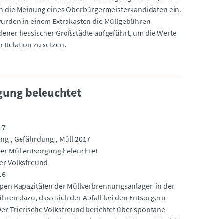
h die Meinung eines Oberbürgermeisterkandidaten ein.
rden in einem Extrakasten die Müllgebühren
dener hessischer Großstädte aufgeführt, um die Werte
n Relation zu setzen.
gung beleuchtet
17
ung
Gefährdung
Müll 2017
der Müllentsorgung beleuchtet
her Volksfreund
16
pen Kapazitäten der Müllverbrennungsanlagen in der
ühren dazu, dass sich der Abfall bei den Entsorgern
 Der Trierische Volksfreund berichtet über spontane