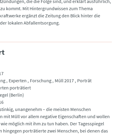
tzündungen, die die Folge sind, und erklärt ausführlich,
azu kommt. Mit Hintergrundwissen zum Thema
kraftwerke ergänzt die Zeitung den Blick hinter die
 der lokalen Abfallentsorgung.
rt
17
ung
Experten
Forschung
Müll 2017
Porträt
rten porträtiert
gel (Berlin)
16
 stinkig, unangenehm – die meisten Menschen
n mit Müll vor allem negative Eigenschaften und wollen
 wie möglich mit ihm zu tun haben. Der Tagesspiegel
in hingegen porträtierte zwei Menschen, bei denen das