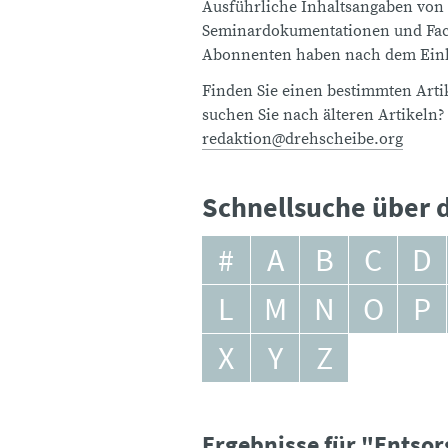
Ausführliche Inhaltsangaben von
Seminardokumentationen und Fach
Abonnenten haben nach dem Einlo
Finden Sie einen bestimmten Artik
suchen Sie nach älteren Artikeln?
redaktion@drehscheibe.org
Schnellsuche über d
#
A
B
C
D
L
M
N
O
P
X
Y
Z
Ergebnisse für "Entso