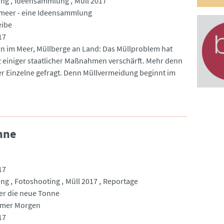
ung
Ideensammlung
Müll 2017
meer - eine Ideensammlung
eibe
17
ln im Meer, Müllberge an Land: Das Müllproblem hat
tz einiger staatlicher Maßnahmen verschärft. Mehr denn
eder Einzelne gefragt. Denn Müllvermeidung beginnt im
nne
17
ung
Fotoshooting
Müll 2017
Reportage
er die neue Tonne
mer Morgen
17