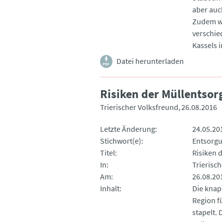
aber auc
Zudem wu
verschie
Kassels i
Datei herunterladen
Risiken der Müllentsor
Trierischer Volksfreund
26.08.2016
Letzte Änderung
24.05.20
Stichwort(e)
Entsorg
Titel
Risiken 
In
Trierisc
Am
26.08.20
Inhalt
Die knap
Region f
stapelt.