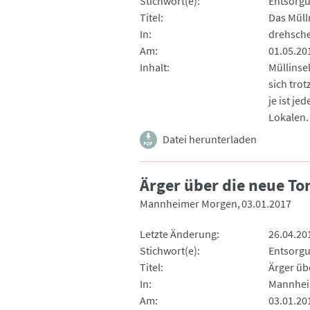
Stichwort(e)
Entsorg
Titel
Das Müll
In
drehsch
Am
01.05.20
Inhalt
Müllinse
sich tro
je ist j
Lokalen.
Datei herunterladen
Ärger über die neue To
Mannheimer Morgen
03.01.2017
Letzte Änderung
26.04.20
Stichwort(e)
Entsorg
Titel
Ärger üb
In
Mannhei
Am
03.01.20