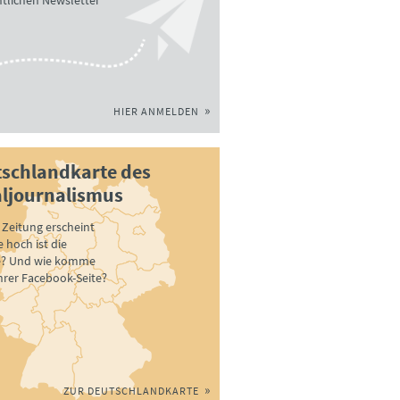
tlichen Newsletter
HIER ANMELDEN
schlandkarte des
ljournalismus
Zeitung erscheint
 hoch ist die
e? Und wie komme
ihrer Facebook-Seite?
ZUR DEUTSCHLANDKARTE