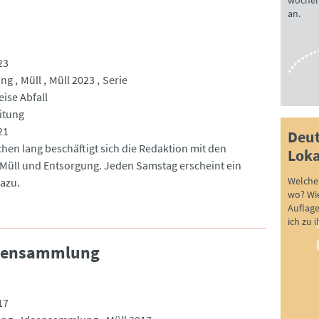
wöchen
an.
23
ung
Müll
Müll 2023
Serie
ise Abfall
itung
21
Deut
hen lang beschäftigt sich die Redaktion mit den
Loka
üll und Entsorgung. Jeden Samstag erscheint ein
Welche 
dazu.
wo? Wie
Auflag
ich zu 
deensammlung
17