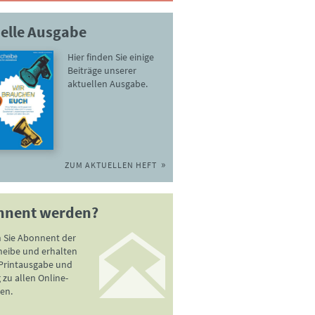
elle Ausgabe
Hier finden Sie einige
Beiträge unserer
aktuellen Ausgabe.
ZUM AKTUELLEN HEFT
nnent werden?
 Sie Abonnent der
heibe und erhalten
 Printausgabe und
zu allen Online-
en.