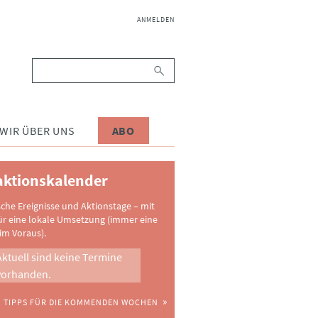
NAVIGATION
ANMELDEN
ÜBERSPRINGEN
Suchbegriffe
WIR ÜBER UNS
ABO
ktionskalender
sche Ereignisse und Aktionstage – mit
ür eine lokale Umsetzung (immer eine
im Voraus).
Aktuell sind keine Termine
vorhanden.
TIPPS FÜR DIE KOMMENDEN WOCHEN