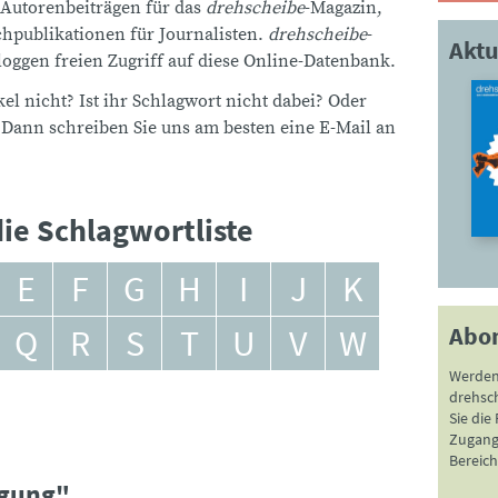
 Autorenbeiträgen für das
drehscheibe
-Magazin,
publikationen für Journalisten.
drehscheibe
-
Aktu
ggen freien Zugriff auf diese Online-Datenbank.
el nicht? Ist ihr Schlagwort nicht dabei? Oder
 Dann schreiben Sie uns am besten eine E-Mail an
ie Schlagwortliste
E
F
G
H
I
J
K
Abo
Q
R
S
T
U
V
W
Werden
drehsc
Sie die
Zugang 
Bereich
rgung"