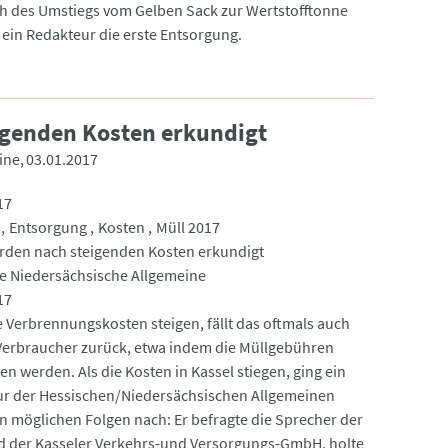
ch des Umstiegs vom Gelben Sack zur Wertstofftonne
t ein Redakteur die erste Entsorgung.
igenden Kosten erkundigt
ine
03.01.2017
17
Entsorgung
Kosten
Müll 2017
rden nach steigenden Kosten erkundigt
e Niedersächsische Allgemeine
17
 Verbrennungskosten steigen, fällt das oftmals auch
Verbraucher zurück, etwa indem die Müllgebühren
n werden. Als die Kosten in Kassel stiegen, ging ein
r der Hessischen/Niedersächsischen Allgemeinen
n möglichen Folgen nach: Er befragte die Sprecher der
d der Kasseler Verkehrs-und Versorgungs-GmbH, holte