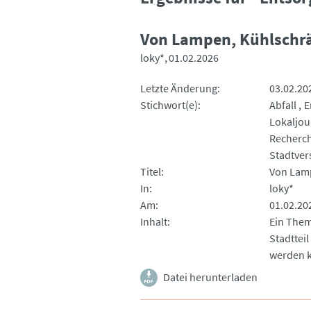
Von Lampen, Kühlschr
loky*
01.02.2026
Letzte Änderung
03.02.20
Stichwort(e)
Abfall
E
Lokaljou
Recherc
Stadtve
Titel
Von Lam
In
loky*
Am
01.02.20
Inhalt
Ein Them
Stadttei
werden 
Datei herunterladen