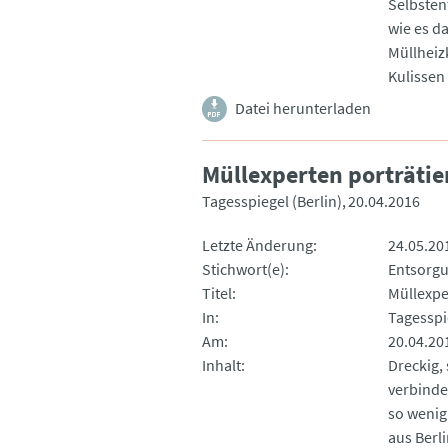
Selbsten
wie es d
Müllheiz
Kulissen
Datei herunterladen
Müllexperten porträtie
Tagesspiegel (Berlin)
20.04.2016
Letzte Änderung
24.05.20
Stichwort(e)
Entsorg
Titel
Müllexpe
In
Tagesspie
Am
20.04.20
Inhalt
Dreckig,
verbinde
so wenig
aus Berl