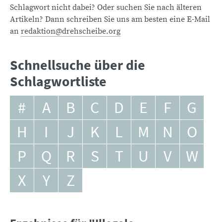
Schlagwort nicht dabei? Oder suchen Sie nach älteren
Artikeln? Dann schreiben Sie uns am besten eine E-Mail
an
redaktion@drehscheibe.org
Schnellsuche über die
Schlagwortliste
#
A
B
C
D
E
F
G
H
I
J
K
L
M
N
O
P
Q
R
S
T
U
V
W
X
Y
Z