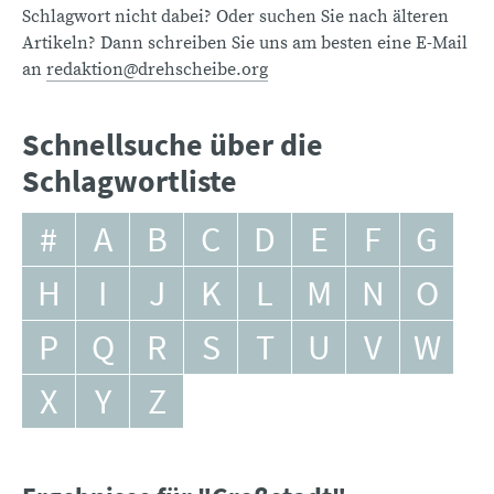
Schlagwort nicht dabei? Oder suchen Sie nach älteren
Artikeln? Dann schreiben Sie uns am besten eine E-Mail
an
redaktion@drehscheibe.org
Schnellsuche über die
Schlagwortliste
#
A
B
C
D
E
F
G
H
I
J
K
L
M
N
O
P
Q
R
S
T
U
V
W
X
Y
Z