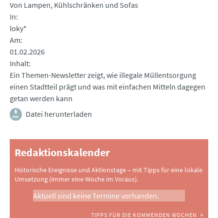
Von Lampen, Kühlschränken und Sofas
In
loky*
Am
01.02.2026
Inhalt
Ein Themen-Newsletter zeigt, wie illegale Müllentsorgung
einen Stadtteil prägt und was mit einfachen Mitteln dagegen
getan werden kann
Datei herunterladen
Redaktionskalender
Historische Ereignisse und Aktionstage – mit Tipps für eine lokale
Umsetzung (immer eine Woche im Voraus).
Aktuell sind keine Termine vorhanden.
TIPPS FÜR DIE KOMMENDEN WOCHEN