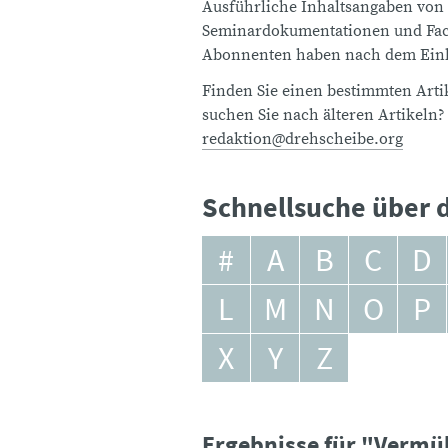
Ausführliche Inhaltsangaben von
Seminardokumentationen und Fach
Abonnenten haben nach dem Einlo
Finden Sie einen bestimmten Artik
suchen Sie nach älteren Artikeln?
redaktion@drehscheibe.org
Schnellsuche über d
#
A
B
C
D
L
M
N
O
P
X
Y
Z
Ergebnisse für "Vermü