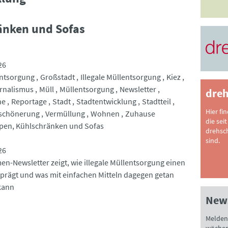
änken und Sofas
26
ntsorgung
Großstadt
Illegale Müllentsorgung
Kiez
rnalismus
Müll
Müllentsorgung
Newsletter
dreh
he
Reportage
Stadt
Stadtentwicklung
Stadtteil
Hier fi
rschönerung
Vermüllung
Wohnen
Zuhause
die seit
pen, Kühlschränken und Sofas
drehsc
sind.
26
en-Newsletter zeigt, wie illegale Müllentsorgung einen
l prägt und was mit einfachen Mitteln dagegen getan
kann
News
Melden 