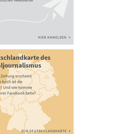
tlichen Newsletter
HIER ANMELDEN
schlandkarte des
ljournalismus
Zeitung erscheint
 hoch ist die
e? Und wie komme
ihrer Facebook-Seite?
ZUR DEUTSCHLANDKARTE