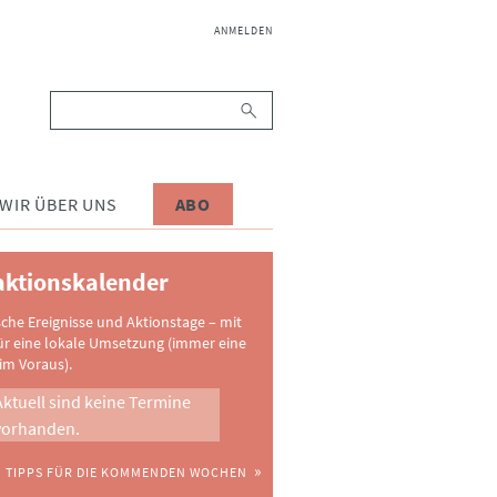
NAVIGATION
ANMELDEN
ÜBERSPRINGEN
Suchbegriffe
WIR ÜBER UNS
ABO
ktionskalender
sche Ereignisse und Aktionstage – mit
ür eine lokale Umsetzung (immer eine
im Voraus).
Aktuell sind keine Termine
vorhanden.
TIPPS FÜR DIE KOMMENDEN WOCHEN