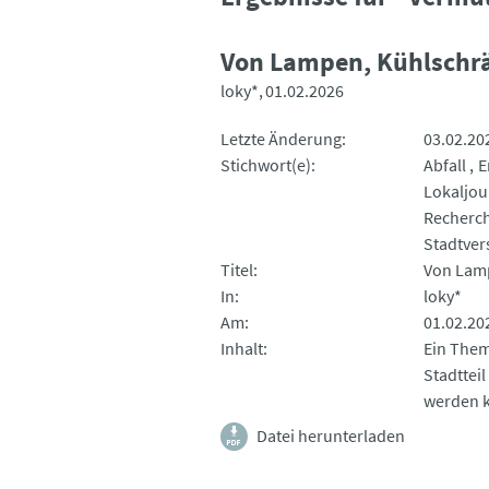
Von Lampen, Kühlschr
loky*
01.02.2026
Letzte Änderung
03.02.20
Stichwort(e)
Abfall
E
Lokaljou
Recherc
Stadtve
Titel
Von Lam
In
loky*
Am
01.02.20
Inhalt
Ein Them
Stadttei
werden 
Datei herunterladen