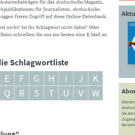
 Autorenbeiträgen für das
drehscheibe
-Magazin,
publikationen für Journalisten.
drehscheibe
-
Aktu
ggen freien Zugriff auf diese Online-Datenbank.
el nicht? Ist ihr Schlagwort nicht dabei? Oder
 Dann schreiben Sie uns am besten eine E-Mail an
ie Schlagwortliste
E
F
G
H
I
J
K
Abo
Q
R
S
T
U
V
W
Werden
drehsc
Sie die
Zugang 
Bereich
llung"