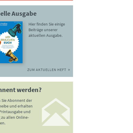
elle Ausgabe
Hier finden Sie einige
Beiträge unserer
aktuellen Ausgabe.
ZUM AKTUELLEN HEFT
nnent werden?
 Sie Abonnent der
heibe und erhalten
 Printausgabe und
zu allen Online-
en.