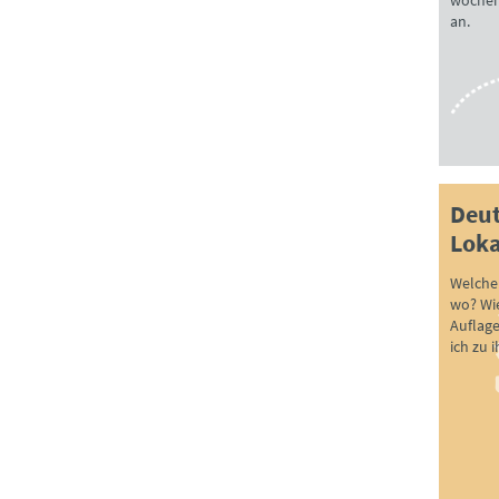
wöchen
an.
Deut
Loka
Welche 
wo? Wie
Auflag
ich zu 