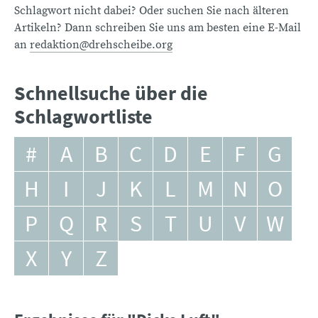
Schlagwort nicht dabei? Oder suchen Sie nach älteren
Artikeln? Dann schreiben Sie uns am besten eine E-Mail
an
redaktion@drehscheibe.org
Schnellsuche über die
Schlagwortliste
#
A
B
C
D
E
F
G
H
I
J
K
L
M
N
O
P
Q
R
S
T
U
V
W
X
Y
Z