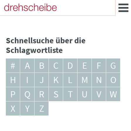
Schnellsuche über die
Schlagwortliste
#
A
B
C
D
E
F
G
H
I
J
K
L
M
N
O
P
Q
R
S
T
U
V
W
X
Y
Z