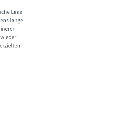
che Linie
tens lange
eineren
 wieder
erzielten