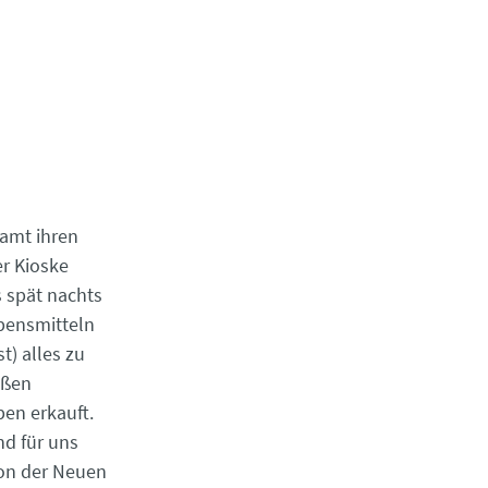
samt ihren
er Kioske
 spät nachts
ebensmitteln
t) alles zu
oßen
ben erkauft.
von der Neuen