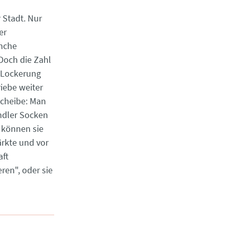
 Stadt. Nur
er
nche
 Doch die Zahl
e Lockerung
iebe weiter
ndler Socken
 können sie
ärkte und vor
aft
ren", oder sie