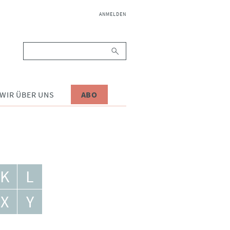
NAVIGATION
ANMELDEN
ÜBERSPRINGEN
Suchbegriffe
WIR ÜBER UNS
ABO
K
L
X
Y