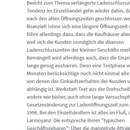
Bericht zum Thema verlängerte Ladenschlussze
Tendenz im Einzelhandel gehe wieder dahin, d
nach den alten Öffnungszeiten geschlossen w
finanziell lohne sich eine längere Öffnungszeit 
führe allerdings dazu, dass die Kaufhäuser aben
weil sich die Kunden unmöglich die diversen
Ladenschlusszeiten der kleinen Geschäfte me
Bemängelt wird allerdings auch, dass die Einze
lange genug ausharren. Denn eine Testphase v
Monaten berücksichtige noch nicht einmal alle
von denen das Einkaufsverhalten der Kunden 
abhängig ist. Werkstatt-Text aus der Drehscheibe: ... und
andere wie bisher, auch ohne lange Versuchsp
Gesetzesänderung zur Ladenöffnungszeit zum 
1996. Bei den Einzelhändlern ist alles im Fluß, 
Larmoyanz. Die entspreche ihrem "typischen
Geschäftsgebaren": Über die mangelnde Attrakti