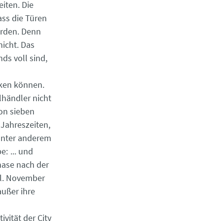
iten. Die
ass die Türen
erden. Denn
nicht. Das
ds voll sind,
rken können.
lhändler nicht
on sieben
 Jahreszeiten,
unter anderem
hase nach der
l. November
außer ihre
vität der City