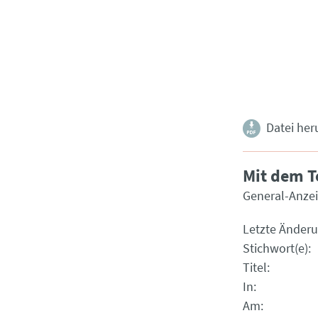
Datei her
Mit dem 
General-Anzei
Letzte Änder
Stichwort(e)
Titel
In
Am