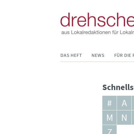
Navigation
DAS HEFT
NEWS
FÜR DIE 
überspringen
Schnells
#
A
M
N
Z