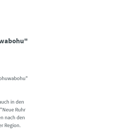
uwabohu"
"Tohuwabohu"
auch in den
e "Neue Ruhr
en nach den
er Region.