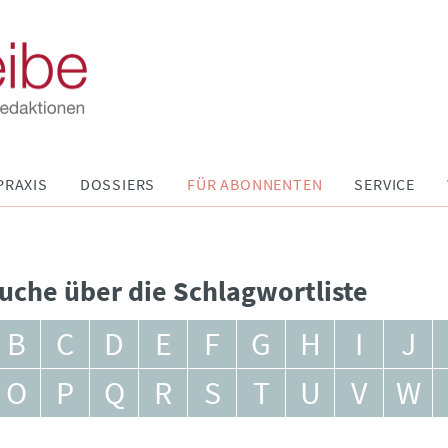
PRAXIS
DOSSIERS
FÜR ABONNENTEN
SERVICE
uche über die Schlagwortliste
B
C
D
E
F
G
H
I
J
O
P
Q
R
S
T
U
V
W