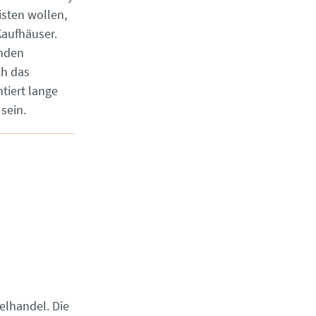
eisten wollen,
 Kaufhäuser.
lnden
ch das
tiert lange
sein.
elhandel. Die