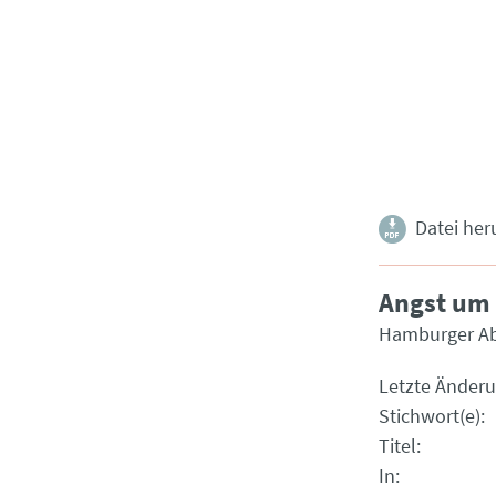
Datei her
Angst um
Hamburger Ab
Letzte Änder
Stichwort(e)
Titel
In