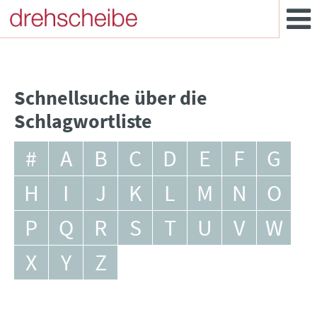
Schnellsuche über die
Schlagwortliste
#
A
B
C
D
E
F
G
H
I
J
K
L
M
N
O
P
Q
R
S
T
U
V
W
X
Y
Z