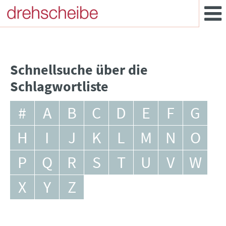
Schnellsuche über die
Schlagwortliste
#
A
B
C
D
E
F
G
H
I
J
K
L
M
N
O
P
Q
R
S
T
U
V
W
X
Y
Z