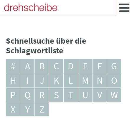
Schnellsuche über die
Schlagwortliste
#
A
B
C
D
E
F
G
H
I
J
K
L
M
N
O
P
Q
R
S
T
U
V
W
X
Y
Z