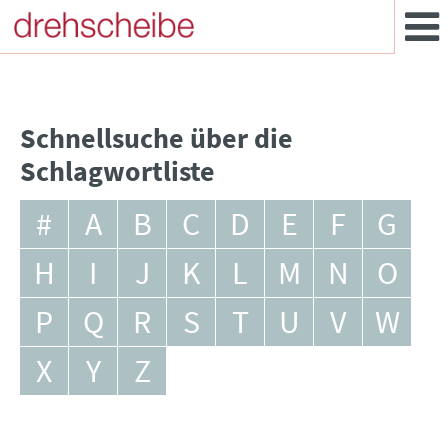
Schnellsuche über die
Schlagwortliste
#
A
B
C
D
E
F
G
H
I
J
K
L
M
N
O
P
Q
R
S
T
U
V
W
X
Y
Z