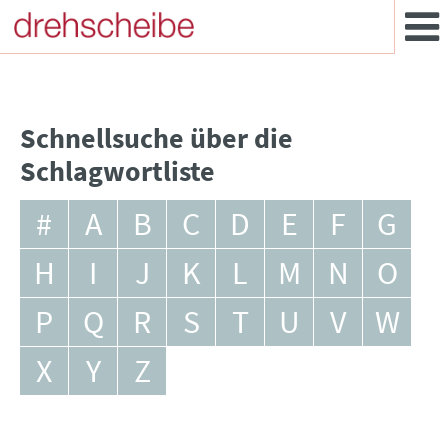
Schnellsuche über die
Schlagwortliste
#
A
B
C
D
E
F
G
H
I
J
K
L
M
N
O
P
Q
R
S
T
U
V
W
X
Y
Z