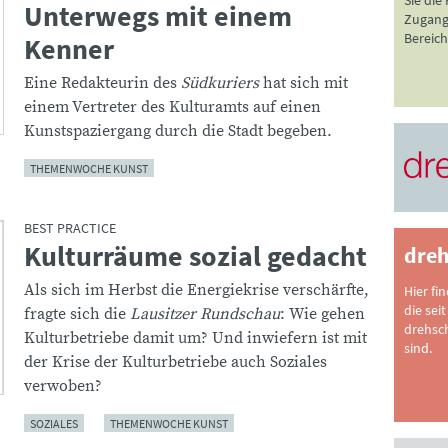
Sie die
Unterwegs mit einem
:
Zugang 
Bereich
Kenner
Eine Redakteurin des
Südkuriers
hat sich mit
einem Vertreter des Kulturamts auf einen
Kunstspaziergang durch die Stadt begeben.
THEMENWOCHE KUNST
BEST PRACTICE
Kulturräume sozial gedacht
:
dreh
Als sich im Herbst die Energiekrise verschärfte,
Hier fi
die seit
fragte sich die
Lausitzer Rundschau
: Wie gehen
drehsc
Kulturbetriebe damit um? Und inwiefern ist mit
sind.
der Krise der Kulturbetriebe auch Soziales
verwoben?
SOZIALES
THEMENWOCHE KUNST