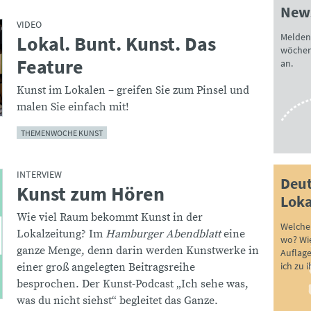
News
VIDEO
Melden 
Lokal. Bunt. Kunst. Das
:
wöchen
Feature
an.
Kunst im Lokalen – greifen Sie zum Pinsel und
malen Sie einfach mit!
THEMENWOCHE KUNST
INTERVIEW
Deut
Kunst zum Hören
:
Loka
Wie viel Raum bekommt Kunst in der
Welche 
Lokalzeitung? Im
Hamburger Abendblatt
eine
wo? Wie
ganze Menge, denn darin werden Kunstwerke in
Auflag
ich zu 
einer groß angelegten Beitragsreihe
besprochen. Der Kunst-Podcast „Ich sehe was,
was du nicht siehst“ begleitet das Ganze.