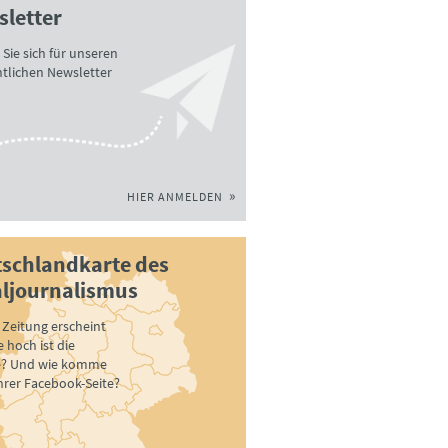
letter
Sie sich für unseren
tlichen Newsletter
HIER ANMELDEN
schlandkarte des
ljournalismus
Zeitung erscheint
 hoch ist die
e? Und wie komme
ihrer Facebook-Seite?