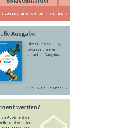
Sklavenhandel
TIPPS FÜR DIE KOMMENDEN WOCHEN
elle Ausgabe
Hier finden Sie einige
Beiträge unserer
aktuellen Ausgabe.
ZUM AKTUELLEN HEFT
nnent werden?
 Sie Abonnent der
heibe und erhalten