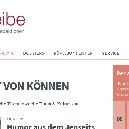
PRAXIS
DOSSIERS
FÜR ABONNENTEN
SERVICE
Reda
 VON KÖNNEN
Histori
Tipps f
Woche 
ar die Themenwoche
Kunst & Kultur
statt.
LINKTIPP
Humor aus dem Jenseits
: