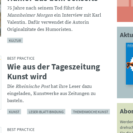
75 Jahre nach seinem Tod führt der
Mannheimer Morgen
ein Interview mit Karl
Valentin. Dafür verwendet die Autorin
Originalzitate des Humoristen.
Aktu
KULTUR
BEST PRACTICE
Wie aus der Tageszeitung
:
Kunst wird
Die
Rheinische Post
hat ihre Leser dazu
eingeladen, Kunstwerke aus Zeitungen zu
basteln.
Abo
KUNST
LESER-BLATT-BINDUNG
THEMENWOCHE KUNST
Werden
drehsc
BEST PRACTICE