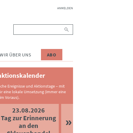
NAVIGATION
ANMELDEN
ÜBERSPRINGEN
Suchbegriffe
WIR ÜBER UNS
ABO
ktionskalender
sche Ereignisse und Aktionstage – mit
ür eine lokale Umsetzung (immer eine
im Voraus).
23.08.2026
Tag zur Erinnerung
an den