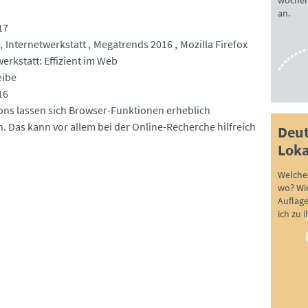
wöchen
an.
17
Internetwerkstatt
Megatrends 2016
Mozilla Firefox
erkstatt: Effizient im Web
eibe
16
ons lassen sich Browser-Funktionen erheblich
n. Das kann vor allem bei der Online-Recherche hilfreich
Deut
Loka
Welche 
wo? Wie
Auflag
ich zu 