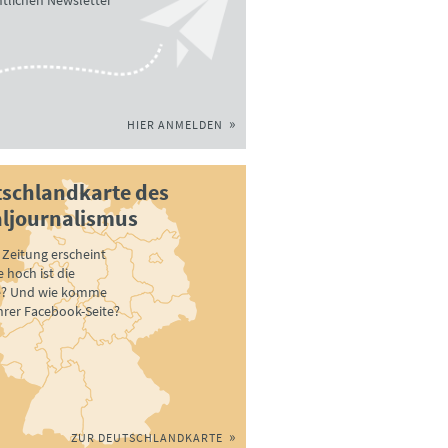
tlichen Newsletter
HIER ANMELDEN
schlandkarte des
ljournalismus
Zeitung erscheint
 hoch ist die
e? Und wie komme
ihrer Facebook-Seite?
ZUR DEUTSCHLANDKARTE