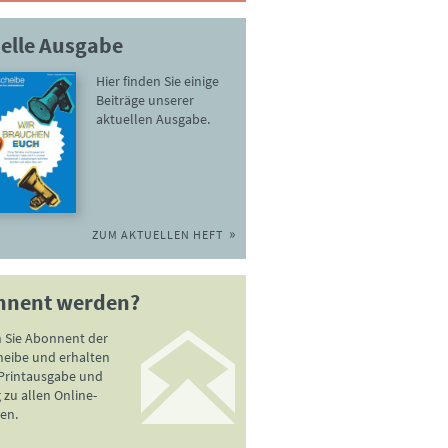
elle Ausgabe
Hier finden Sie einige
Beiträge unserer
aktuellen Ausgabe.
ZUM AKTUELLEN HEFT
nnent werden?
 Sie Abonnent der
heibe und erhalten
 Printausgabe und
zu allen Online-
en.