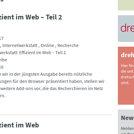
zient im Web – Teil 2
17
Internetwerkstatt
Online
Recherche
erkstatt: Effizient im Web – Teil 2
dreh
eibe
Hier fi
16
die seit
wir in der jüngsten Ausgabe bereits nützliche
drehsc
ungen für den Browser präsentiert haben, stellen wir
sind.
 weitere Add-ons vor, die das Recherchieren im Netz
rn.
News
izient im Web
Melden 