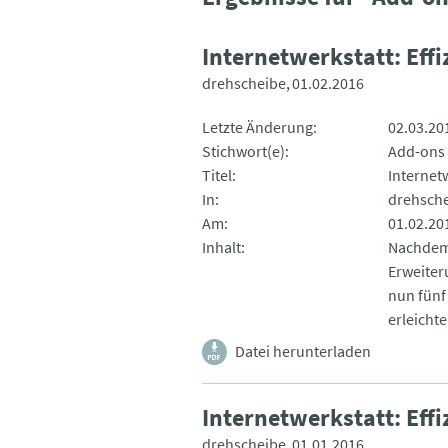
Internetwerkstatt: Effi
drehscheibe
01.02.2016
Letzte Änderung
02.03.20
Stichwort(e)
Add-ons
Titel
Internetw
In
drehsch
Am
01.02.20
Inhalt
Nachdem 
Erweiter
nun fünf
erleichte
Datei herunterladen
Internetwerkstatt: Eff
drehscheibe
01.01.2016