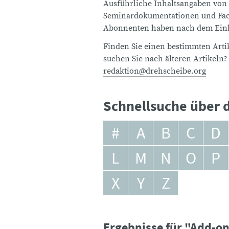
Ausführliche Inhaltsangaben von
Seminardokumentationen und Fach
Abonnenten haben nach dem Einlo
Finden Sie einen bestimmten Artik
suchen Sie nach älteren Artikeln?
redaktion@drehscheibe.org
Schnellsuche über d
#
A
B
C
D
L
M
N
O
P
X
Y
Z
Ergebnisse für "Add-o