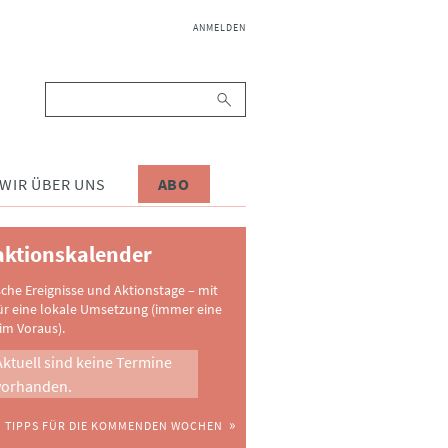
NAVIGATION
ANMELDEN
ÜBERSPRINGEN
Suchbegriffe
WIR ÜBER UNS
ABO
ktionskalender
sche Ereignisse und Aktionstage – mit
ür eine lokale Umsetzung (immer eine
im Voraus).
Aktuell sind keine Termine
vorhanden.
TIPPS FÜR DIE KOMMENDEN WOCHEN