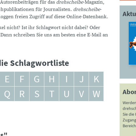
 Autorenbeiträgen für das
drehscheibe
-Magazin,
publikationen für Journalisten.
drehscheibe
-
Aktu
ggen freien Zugriff auf diese Online-Datenbank.
el nicht? Ist ihr Schlagwort nicht dabei? Oder
 Dann schreiben Sie uns am besten eine E-Mail an
ie Schlagwortliste
E
F
G
H
I
J
K
Abo
Q
R
S
T
U
V
W
Werden
drehsc
Sie die
Zugang 
Bereich
ns"