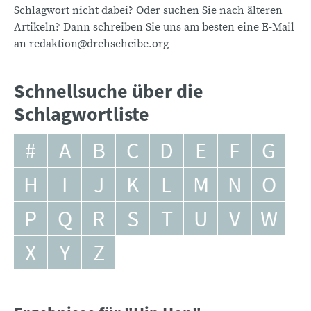
Schlagwort nicht dabei? Oder suchen Sie nach älteren
Artikeln? Dann schreiben Sie uns am besten eine E-Mail
an
redaktion@drehscheibe.org
Schnellsuche über die
Schlagwortliste
#
A
B
C
D
E
F
G
H
I
J
K
L
M
N
O
P
Q
R
S
T
U
V
W
X
Y
Z