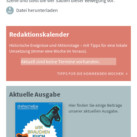
Szene und stellt die vier Säulen dieser Bewegung vor.
Datei herunterladen
Redaktionskalender
Historische Ereignisse und Aktionstage – mit Tipps für eine lokale
Umsetzung (immer eine Woche im Voraus).
Aktuell sind keine Termine vorhanden.
TIPPS FÜR DIE KOMMENDEN WOCHEN
Aktuelle Ausgabe
Hier finden Sie einige Beiträge
unserer aktuellen Ausgabe.