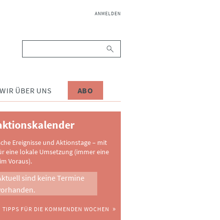
NAVIGATION
ANMELDEN
ÜBERSPRINGEN
Suchbegriffe
WIR ÜBER UNS
ABO
ktionskalender
sche Ereignisse und Aktionstage – mit
ür eine lokale Umsetzung (immer eine
im Voraus).
Aktuell sind keine Termine
vorhanden.
TIPPS FÜR DIE KOMMENDEN WOCHEN