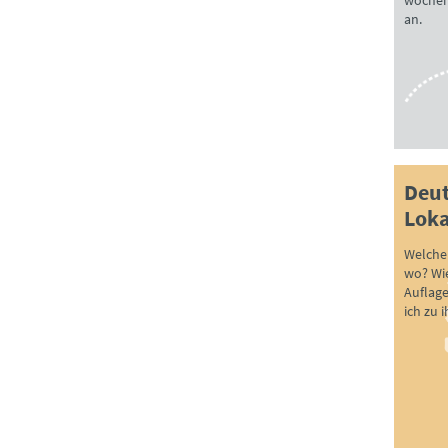
wöchen
an.
Deut
Loka
Welche 
wo? Wie
Auflag
ich zu 