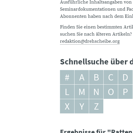
Ausführliche Inhaltsangaben von
Seminardokumentationen und Fach
Abonnenten haben nach dem Einlo
Finden Sie einen bestimmten Artik
suchen Sie nach älteren Artikeln?
redaktion@drehscheibe.org
Schnellsuche über d
#
A
B
C
D
L
M
N
O
P
X
Y
Z
Ergebnisse für "Ratten