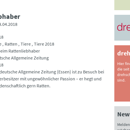
bhaber
8.04.2018
18
e
Ratten
Tiere
Tiere 2018
eim Rattenliebhaber
dreh
sche Allgemeine Zeitung
Hier fi
18
die seit
deutsche Allgemeine Zeitung (Essen) ist zu Besuch bei
drehsc
erbesitzer mit ungewöhnlicher Passion – er hegt und
sind.
idenschaftlich gern Ratten.
News
Melden 