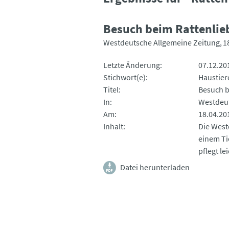
Besuch beim Rattenlie
Westdeutsche Allgemeine Zeitung
1
Letzte Änderung
07.12.20
Stichwort(e)
Haustier
Titel
Besuch b
In
Westdeut
Am
18.04.20
Inhalt
Die West
einem Ti
pflegt le
Datei herunterladen