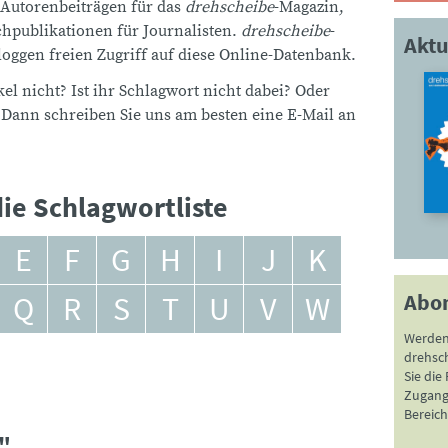
 Autorenbeiträgen für das
drehscheibe
-Magazin,
publikationen für Journalisten.
drehscheibe
-
Aktu
ggen freien Zugriff auf diese Online-Datenbank.
el nicht? Ist ihr Schlagwort nicht dabei? Oder
 Dann schreiben Sie uns am besten eine E-Mail an
ie Schlagwortliste
E
F
G
H
I
J
K
Abo
Q
R
S
T
U
V
W
Werden
drehsc
Sie die
Zugang 
Bereich
"