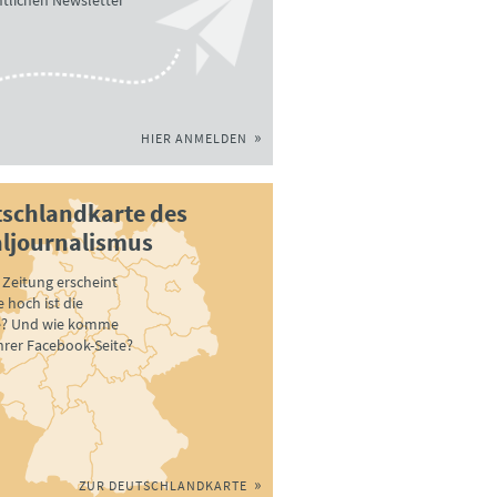
tlichen Newsletter
HIER ANMELDEN
schlandkarte des
ljournalismus
Zeitung erscheint
 hoch ist die
e? Und wie komme
ihrer Facebook-Seite?
ZUR DEUTSCHLANDKARTE