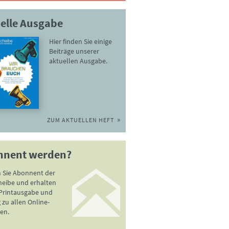
elle Ausgabe
Hier finden Sie einige
Beiträge unserer
aktuellen Ausgabe.
ZUM AKTUELLEN HEFT
nnent werden?
 Sie Abonnent der
heibe und erhalten
 Printausgabe und
zu allen Online-
en.