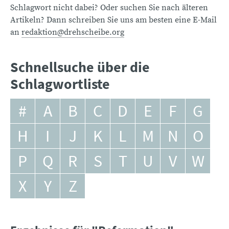
Schlagwort nicht dabei? Oder suchen Sie nach älteren
Artikeln? Dann schreiben Sie uns am besten eine E-Mail
an
redaktion@drehscheibe.org
Schnellsuche über die
Schlagwortliste
#
A
B
C
D
E
F
G
H
I
J
K
L
M
N
O
P
Q
R
S
T
U
V
W
X
Y
Z