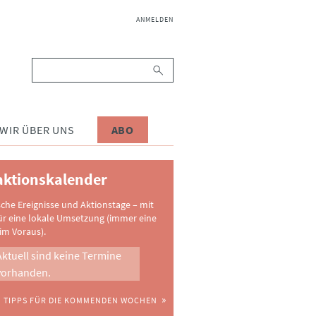
NAVIGATION
ANMELDEN
ÜBERSPRINGEN
Suchbegriffe
WIR ÜBER UNS
ABO
ktionskalender
sche Ereignisse und Aktionstage – mit
ür eine lokale Umsetzung (immer eine
im Voraus).
Aktuell sind keine Termine
vorhanden.
TIPPS FÜR DIE KOMMENDEN WOCHEN