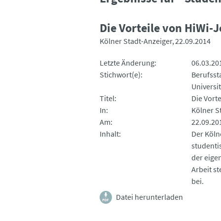
Die Vorteile von HiWi-
Kölner Stadt-Anzeiger
22.09.2014
Letzte Änderung
06.03.20
Stichwort(e)
Berufsst
Universi
Titel
Die Vort
In
Kölner S
Am
22.09.20
Inhalt
Der Köln
studentis
der eigen
Arbeit s
bei.
Datei herunterladen