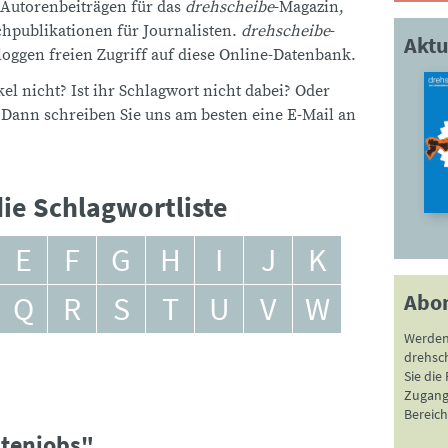
 Autorenbeiträgen für das
drehscheibe
-Magazin,
publikationen für Journalisten.
drehscheibe
-
Aktu
ggen freien Zugriff auf diese Online-Datenbank.
el nicht? Ist ihr Schlagwort nicht dabei? Oder
 Dann schreiben Sie uns am besten eine E-Mail an
ie Schlagwortliste
E
F
G
H
I
J
K
Abo
Q
R
S
T
U
V
W
Werden
drehsc
Sie die
Zugang 
Bereich
ntenjobs"