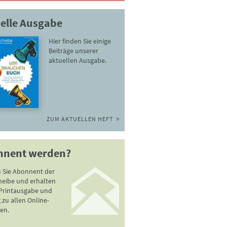
elle Ausgabe
Hier finden Sie einige
Beiträge unserer
aktuellen Ausgabe.
ZUM AKTUELLEN HEFT
nnent werden?
 Sie Abonnent der
heibe und erhalten
 Printausgabe und
zu allen Online-
en.