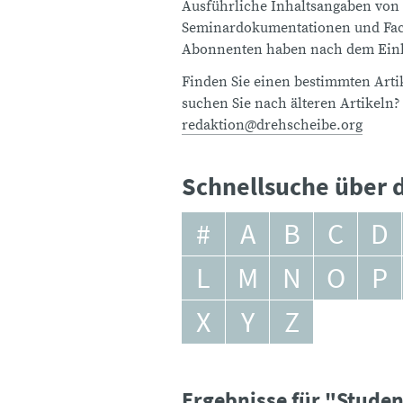
Ausführliche Inhaltsangaben von
Seminardokumentationen und Fach
Abonnenten haben nach dem Einlo
Finden Sie einen bestimmten Artik
suchen Sie nach älteren Artikeln?
redaktion@drehscheibe.org
Schnellsuche über d
#
A
B
C
D
L
M
N
O
P
X
Y
Z
Ergebnisse für "Stude