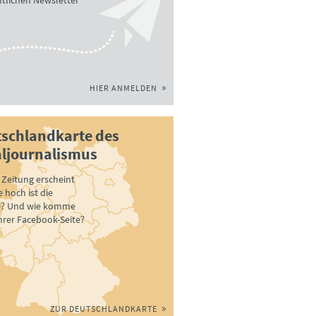
tlichen Newsletter
HIER ANMELDEN
schlandkarte des
ljournalismus
Zeitung erscheint
 hoch ist die
e? Und wie komme
ihrer Facebook-Seite?
ZUR DEUTSCHLANDKARTE