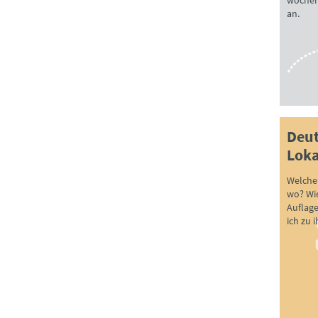
wöchen
an.
Deut
Loka
Welche 
wo? Wie
Auflag
ich zu 