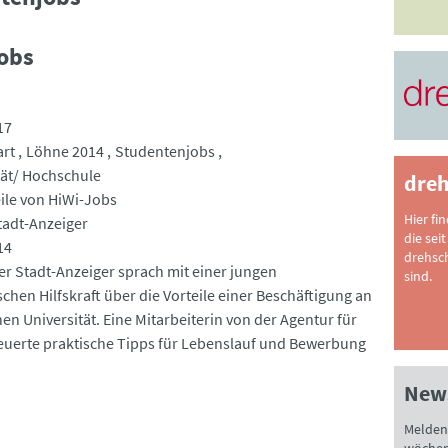
Jobs
17
art
Löhne 2014
Studentenjobs
tät/ Hochschule
dreh
eile von HiWi-Jobs
Hier fi
tadt-Anzeiger
die seit
14
drehsc
er Stadt-Anzeiger sprach mit einer jungen
sind.
chen Hilfskraft über die Vorteile einer Beschäftigung an
en Universität. Eine Mitarbeiterin von der Agentur für
teuerte praktische Tipps für Lebenslauf und Bewerbung
News
Melden 