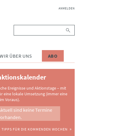
NAVIGATION
ANMELDEN
ÜBERSPRINGEN
Suchbegriffe
WIR ÜBER UNS
ABO
ktionskalender
sche Ereignisse und Aktionstage – mit
ür eine lokale Umsetzung (immer eine
im Voraus).
Aktuell sind keine Termine
vorhanden.
TIPPS FÜR DIE KOMMENDEN WOCHEN