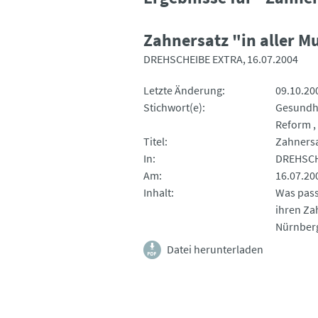
Zahnersatz "in aller 
DREHSCHEIBE EXTRA
16.07.2004
Letzte Änderung
09.10.20
Stichwort(e)
Gesundh
Reform
Titel
Zahnersa
In
DREHSCH
Am
16.07.20
Inhalt
Was passi
ihren Za
Nürnberg
Datei herunterladen