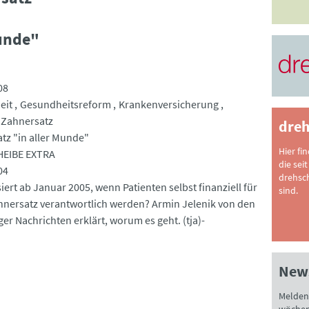
Munde"
08
eit
Gesundheitsreform
Krankenversicherung
Zahnersatz
dreh
tz "in aller Munde"
Hier fi
EIBE EXTRA
die seit
04
drehsc
ert ab Januar 2005, wenn Patienten selbst finanziell für
sind.
hnersatz verantwortlich werden? Armin Jelenik von den
er Nachrichten erklärt, worum es geht. (tja)-
News
Melden 