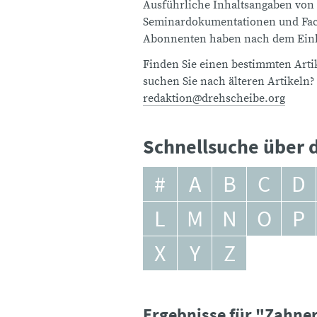
Ausführliche Inhaltsangaben von
Seminardokumentationen und Fach
Abonnenten haben nach dem Einlo
Finden Sie einen bestimmten Artik
suchen Sie nach älteren Artikeln?
redaktion@drehscheibe.org
Schnellsuche über d
#
A
B
C
D
L
M
N
O
P
X
Y
Z
Ergebnisse für "Zahne