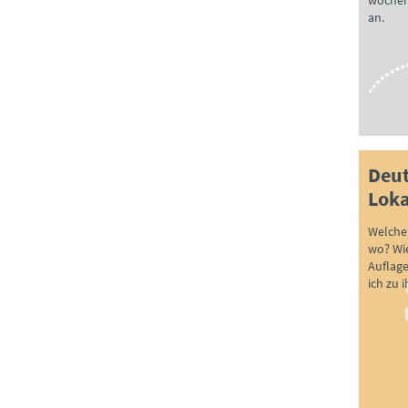
wöchen
an.
Deut
Loka
Welche 
wo? Wie
Auflag
ich zu 