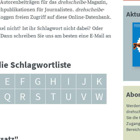
 Autorenbeiträgen für das
drehscheibe
-Magazin,
publikationen für Journalisten.
drehscheibe
-
Aktu
ggen freien Zugriff auf diese Online-Datenbank.
el nicht? Ist ihr Schlagwort nicht dabei? Oder
 Dann schreiben Sie uns am besten eine E-Mail an
ie Schlagwortliste
E
F
G
H
I
J
K
Abo
Q
R
S
T
U
V
W
Werden
drehsc
Sie die
Zugang 
Bereich
rsatz"