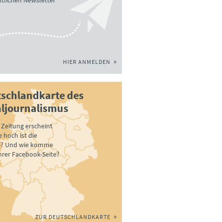
tlichen Newsletter
HIER ANMELDEN
schlandkarte des
ljournalismus
Zeitung erscheint
 hoch ist die
e? Und wie komme
ihrer Facebook-Seite?
ZUR DEUTSCHLANDKARTE