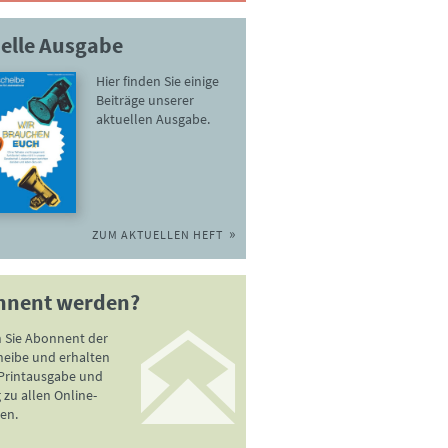
elle Ausgabe
Hier finden Sie einige
Beiträge unserer
aktuellen Ausgabe.
ZUM AKTUELLEN HEFT
nnent werden?
 Sie Abonnent der
heibe und erhalten
 Printausgabe und
zu allen Online-
en.