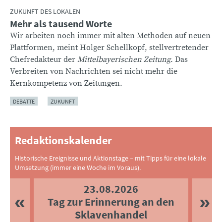
ZUKUNFT DES LOKALEN
Mehr als tausend Worte
:
Wir arbeiten noch immer mit alten Methoden auf neuen
Plattformen, meint Holger Schellkopf, stellvertretender
Chefredakteur der
Mittelbayerischen Zeitung
. Das
Verbreiten von Nachrichten sei nicht mehr die
Kernkompetenz von Zeitungen.
DEBATTE
ZUKUNFT
Redaktionskalender
Historische Ereignisse und Aktionstage – mit Tipps für eine lokale
Umsetzung (immer eine Woche im Voraus).
23.08.2026
Tag zur Erinnerung an den
Sklavenhandel