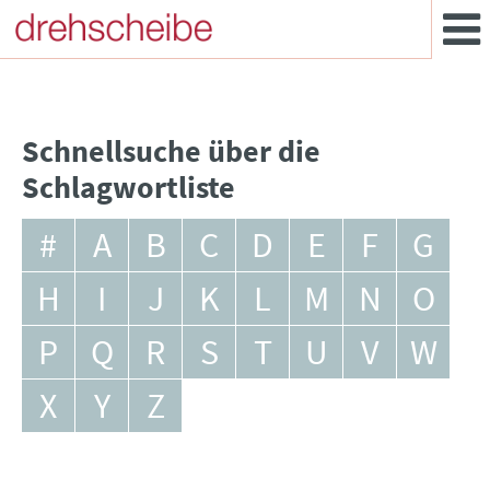
Schnellsuche über die
Schlagwortliste
#
A
B
C
D
E
F
G
H
I
J
K
L
M
N
O
P
Q
R
S
T
U
V
W
X
Y
Z