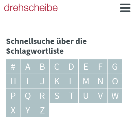
Schnellsuche über die
Schlagwortliste
#
A
B
C
D
E
F
G
H
I
J
K
L
M
N
O
P
Q
R
S
T
U
V
W
X
Y
Z