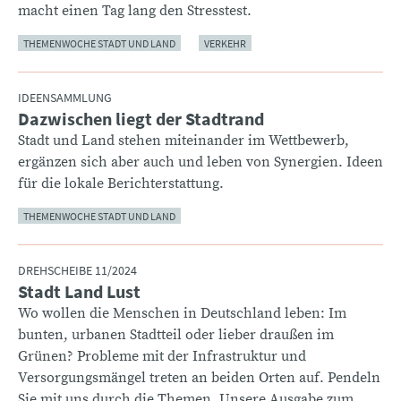
macht einen Tag lang den Stresstest.
THEMENWOCHE STADT UND LAND
VERKEHR
IDEENSAMMLUNG
Dazwischen liegt der Stadtrand
:
Stadt und Land stehen miteinander im Wettbewerb,
ergänzen sich aber auch und leben von Synergien. Ideen
für die lokale Berichterstattung.
THEMENWOCHE STADT UND LAND
DREHSCHEIBE 11/2024
Stadt Land Lust
:
Wo wollen die Menschen in Deutschland leben: Im
bunten, urbanen Stadtteil oder lieber draußen im
Grünen? Probleme mit der Infrastruktur und
Versorgungsmängel treten an beiden Orten auf. Pendeln
Sie mit uns durch die Themen. Unsere Ausgabe zum