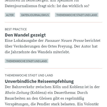
Senioren zu beherbergen. Ein Spezialist für
Datenjournalismus fragt sich: Ist das wirklich so?
ALTER
DATENJOURNALISMUS
THEMENWOCHE STADT UND LAND
BEST PRACTICE
Den Wandel gezeigt
:
Eine Lokalausgabe der
Passauer Neuen Presse
berichtet
über Veränderungen des Ortes Freyung. Der Autor hat
die Jahrzehnte des Wandels miterlebt.
THEMENWOCHE STADT UND LAND
THEMENWOCHE STADT UND LAND
Unverbindliche Reiseempfehlung
:
Der Bahnverkehr zwischen Köln und Koblenz ist in der
Rhein-Zeitung
(Koblenz) ein Dauerthema: Durch
Bauarbeiten an den Gleisen gibt es regelmäßig
Verspätungen, die Pendler stark belasten. Ein Volontär