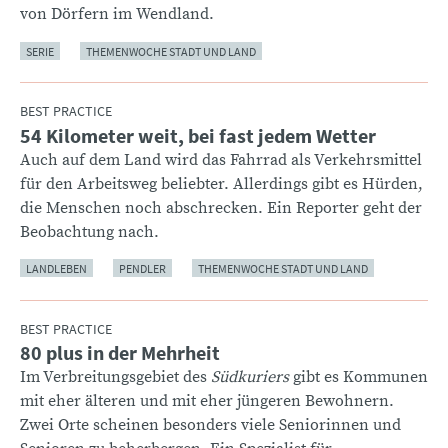
von Dörfern im Wendland.
SERIE
THEMENWOCHE STADT UND LAND
BEST PRACTICE
54 Kilometer weit, bei fast jedem Wetter
:
Auch auf dem Land wird das Fahrrad als Verkehrsmittel
für den Arbeitsweg beliebter. Allerdings gibt es Hürden,
die Menschen noch abschrecken. Ein Reporter geht der
Beobachtung nach.
LANDLEBEN
PENDLER
THEMENWOCHE STADT UND LAND
BEST PRACTICE
80 plus in der Mehrheit
:
Im Verbreitungsgebiet des
Südkuriers
gibt es Kommunen
mit eher älteren und mit eher jüngeren Bewohnern.
Zwei Orte scheinen besonders viele Seniorinnen und