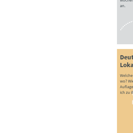
wöchen
an.
Deut
Loka
Welche 
wo? Wie
Auflag
ich zu 