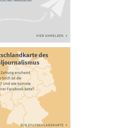
tlichen Newsletter
HIER ANMELDEN
schlandkarte des
ljournalismus
Zeitung erscheint
 hoch ist die
e? Und wie komme
ihrer Facebook-Seite?
ZUR DEUTSCHLANDKARTE