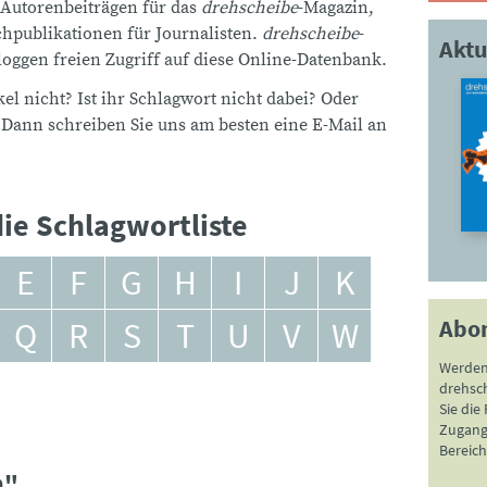
 Autorenbeiträgen für das
drehscheibe
-Magazin,
publikationen für Journalisten.
drehscheibe
-
Aktu
ggen freien Zugriff auf diese Online-Datenbank.
el nicht? Ist ihr Schlagwort nicht dabei? Oder
 Dann schreiben Sie uns am besten eine E-Mail an
ie Schlagwortliste
E
F
G
H
I
J
K
Abo
Q
R
S
T
U
V
W
Werden
drehsc
Sie die
Zugang 
Bereich
n"