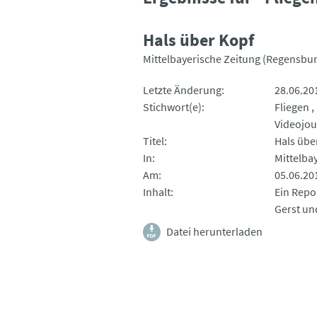
Hals über Kopf
Mittelbayerische Zeitung (Regensbur
Letzte Änderung
28.06.20
Stichwort(e)
Fliegen
Videojou
Titel
Hals übe
In
Mittelba
Am
05.06.20
Inhalt
Ein Repo
Gerst und
Datei herunterladen