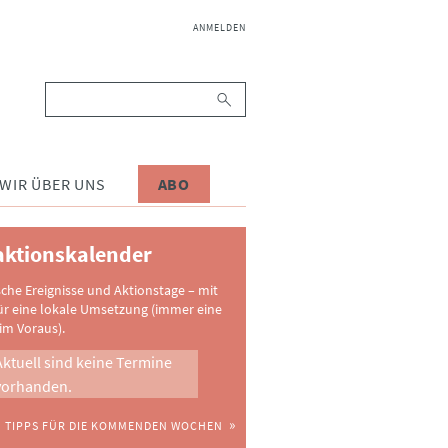
NAVIGATION
ANMELDEN
ÜBERSPRINGEN
Suchbegriffe
WIR ÜBER UNS
ABO
ktionskalender
sche Ereignisse und Aktionstage – mit
ür eine lokale Umsetzung (immer eine
im Voraus).
Aktuell sind keine Termine
vorhanden.
TIPPS FÜR DIE KOMMENDEN WOCHEN