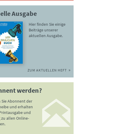
elle Ausgabe
Hier finden Sie einige
Beiträge unserer
aktuellen Ausgabe.
ZUM AKTUELLEN HEFT
nnent werden?
 Sie Abonnent der
heibe und erhalten
 Printausgabe und
zu allen Online-
en.