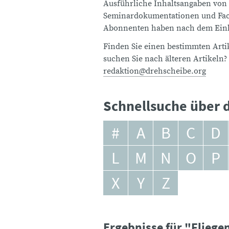
Ausführliche Inhaltsangaben von
Seminardokumentationen und Fach
Abonnenten haben nach dem Einlo
Finden Sie einen bestimmten Artik
suchen Sie nach älteren Artikeln?
redaktion@drehscheibe.org
Schnellsuche über d
#
A
B
C
D
L
M
N
O
P
X
Y
Z
Ergebnisse für "Fliege