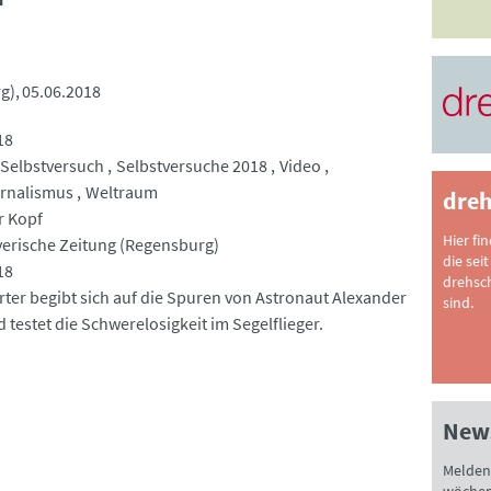
g)
05.06.2018
18
Selbstversuch
Selbstversuche 2018
Video
rnalismus
Weltraum
dreh
r Kopf
Hier fi
yerische Zeitung (Regensburg)
die seit
18
drehsc
rter begibt sich auf die Spuren von Astronaut Alexander
sind.
 testet die Schwerelosigkeit im Segelflieger.
News
Melden 