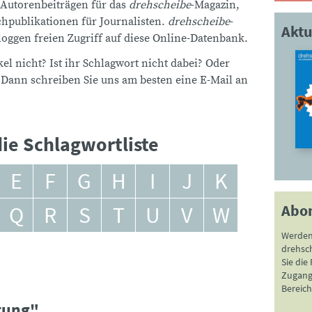
 Autorenbeiträgen für das
drehscheibe
-Magazin,
publikationen für Journalisten.
drehscheibe
-
Aktu
ggen freien Zugriff auf diese Online-Datenbank.
el nicht? Ist ihr Schlagwort nicht dabei? Oder
 Dann schreiben Sie uns am besten eine E-Mail an
ie Schlagwortliste
E
F
G
H
I
J
K
Abo
Q
R
S
T
U
V
W
Werden
drehsc
Sie die
Zugang 
Bereich
ltung"