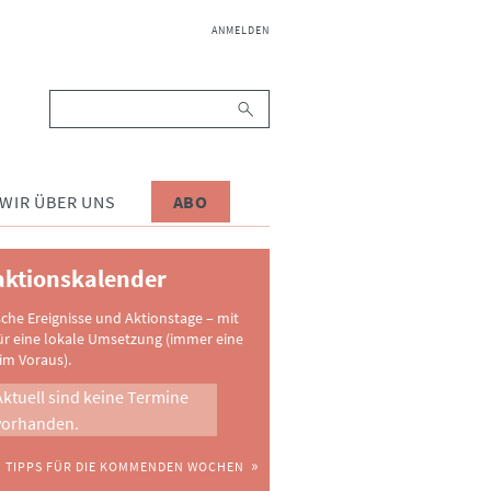
NAVIGATION
ANMELDEN
ÜBERSPRINGEN
Suchbegriffe
WIR ÜBER UNS
ABO
ktionskalender
sche Ereignisse und Aktionstage – mit
ür eine lokale Umsetzung (immer eine
im Voraus).
Aktuell sind keine Termine
vorhanden.
TIPPS FÜR DIE KOMMENDEN WOCHEN