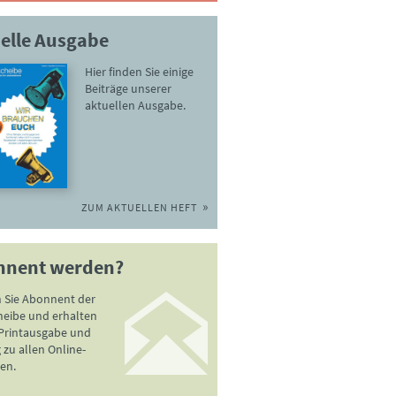
elle Ausgabe
Hier finden Sie einige
Beiträge unserer
aktuellen Ausgabe.
ZUM AKTUELLEN HEFT
nnent werden?
 Sie Abonnent der
heibe und erhalten
 Printausgabe und
zu allen Online-
en.