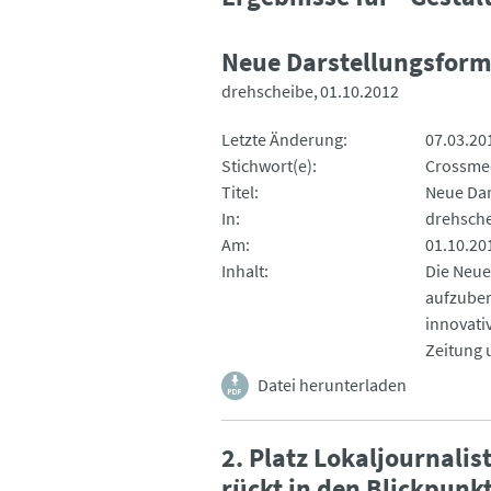
Neue Darstellungsform
drehscheibe
01.10.2012
Letzte Änderung
07.03.20
Stichwort(e)
Crossme
Titel
Neue Dar
In
drehsch
Am
01.10.20
Inhalt
Die Neue
aufzuber
innovativ
Zeitung 
Datei herunterladen
2. Platz Lokaljournalis
rückt in den Blickpunk