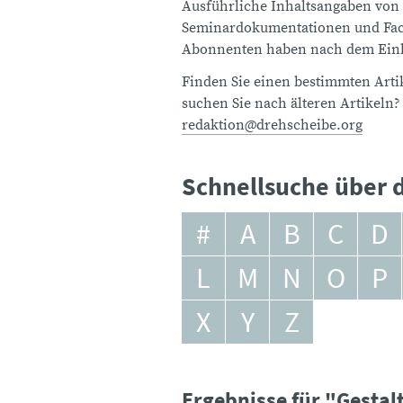
Ausführliche Inhaltsangaben von
Seminardokumentationen und Fach
Abonnenten haben nach dem Einlo
Finden Sie einen bestimmten Artik
suchen Sie nach älteren Artikeln?
redaktion@drehscheibe.org
Schnellsuche über d
#
A
B
C
D
L
M
N
O
P
X
Y
Z
Ergebnisse für "Gesta