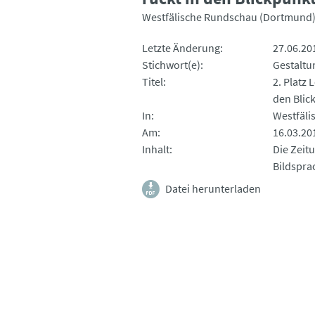
Westfälische Rundschau (Dortmund
Letzte Änderung
27.06.20
Stichwort(e)
Gestaltu
Titel
2. Platz 
den Blic
In
Westfäli
Am
16.03.20
Inhalt
Die Zeit
Bildspra
Datei herunterladen