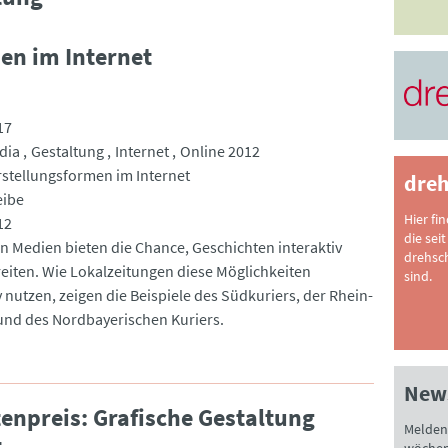
en im Internet
17
dia
Gestaltung
Internet
Online 2012
stellungsformen im Internet
dreh
eibe
Hier fi
12
die seit
n Medien bieten die Chance, Geschichten interaktiv
drehsc
eiten. Wie Lokalzeitungen diese Möglichkeiten
sind.
 nutzen, zeigen die Beispiele des Südkuriers, der Rhein-
und des Nordbayerischen Kuriers.
News
tenpreis: Grafische Gestaltung
Melden 
t