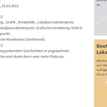
wöchen
an.
)
16.03.2011
12
ng
Grafik
Kreativität
Lokaljournalistenpreis
Lokaljournalistenpreis: Grafische Gestaltung rückt in
kpunkt
sche Rundschau (Dortmund)
11
Deut
ung präsentiert Geschichten in ungewohnter
Loka
che und räumt dem Leser mehr Platz ein.
Welche 
wo? Wie
Auflag
ich zu 