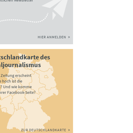
tlichen Newsletter
HIER ANMELDEN
schlandkarte des
ljournalismus
Zeitung erscheint
 hoch ist die
e? Und wie komme
ihrer Facebook-Seite?
ZUR DEUTSCHLANDKARTE