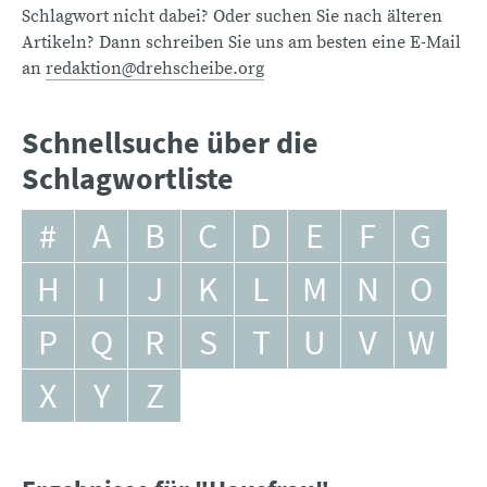
Schlagwort nicht dabei? Oder suchen Sie nach älteren
Artikeln? Dann schreiben Sie uns am besten eine E-Mail
an
redaktion@drehscheibe.org
Schnellsuche über die
Schlagwortliste
#
A
B
C
D
E
F
G
H
I
J
K
L
M
N
O
P
Q
R
S
T
U
V
W
X
Y
Z