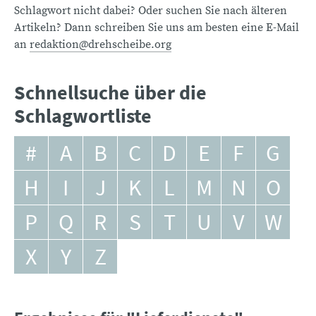
Schlagwort nicht dabei? Oder suchen Sie nach älteren
Artikeln? Dann schreiben Sie uns am besten eine E-Mail
an
redaktion@drehscheibe.org
Schnellsuche über die
Schlagwortliste
#
A
B
C
D
E
F
G
H
I
J
K
L
M
N
O
P
Q
R
S
T
U
V
W
X
Y
Z