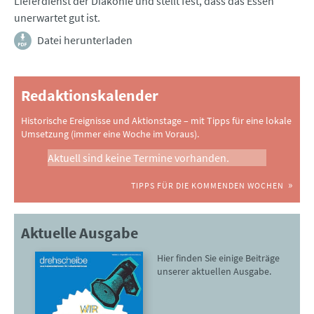
Lieferdienst der Diakonie und stellt fest, dass das Essen
unerwartet gut ist.
Datei herunterladen
Redaktionskalender
Historische Ereignisse und Aktionstage – mit Tipps für eine lokale
Umsetzung (immer eine Woche im Voraus).
Aktuell sind keine Termine vorhanden.
TIPPS FÜR DIE KOMMENDEN WOCHEN
Aktuelle Ausgabe
Hier finden Sie einige Beiträge
unserer aktuellen Ausgabe.