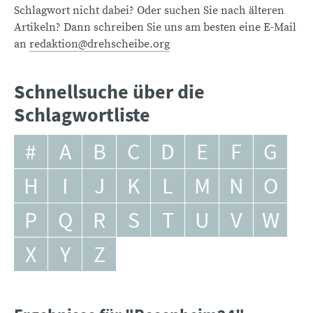
Schlagwort nicht dabei? Oder suchen Sie nach älteren
Artikeln? Dann schreiben Sie uns am besten eine E-Mail
an
redaktion@drehscheibe.org
Schnellsuche über die
Schlagwortliste
#
A
B
C
D
E
F
G
H
I
J
K
L
M
N
O
P
Q
R
S
T
U
V
W
X
Y
Z