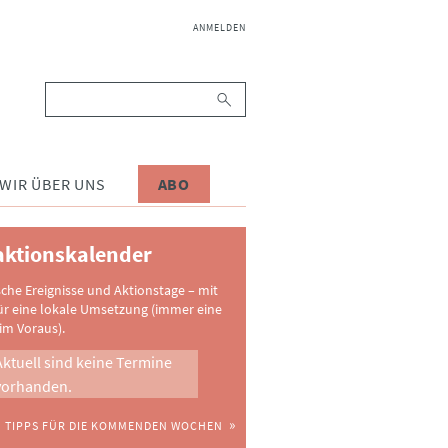
NAVIGATION
ANMELDEN
ÜBERSPRINGEN
Suchbegriffe
WIR ÜBER UNS
ABO
ktionskalender
sche Ereignisse und Aktionstage – mit
ür eine lokale Umsetzung (immer eine
im Voraus).
Aktuell sind keine Termine
vorhanden.
TIPPS FÜR DIE KOMMENDEN WOCHEN