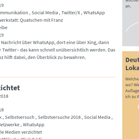
wöchen
19
an.
mmunikation
Social Media
Twitter/X
WhatsApp
werkstatt: Quatschen mit Franz
eibe
19
e Nachricht über WhatsApp, dort eine über Xing, dann
r Twitter– das kann schnell unübersichtlich werden. Das
nz hilft dabei, den Überblick zu bewahren.
Deut
Loka
Welche 
wo? Wie
ichtet
Auflag
2018
ich zu 
18
k
Selbstversuch
Selbstversuche 2018
Social Media
Netzwerke
WhatsApp
ale Medien verzichtet