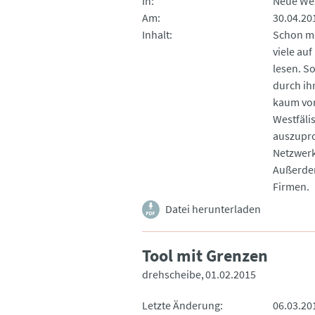
In
Neue Wes
Am
30.04.20
Inhalt
Schon mo
viele au
lesen. S
durch ihr
kaum vor
Westfäli
auszupro
Netzwerk
Außerdem
Firmen.
Datei herunterladen
Tool mit Grenzen
drehscheibe
01.02.2015
Letzte Änderung
06.03.20