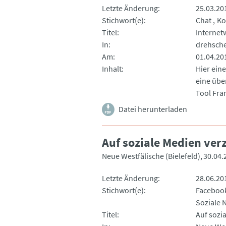
Letzte Änderung
25.03.20
Stichwort(e)
Chat
Ko
Titel
Internet
In
drehsch
Am
01.04.20
Inhalt
Hier ein
eine übe
Tool Fra
Datei herunterladen
Auf soziale Medien verz
Neue Westfälische (Bielefeld)
30.04.
Letzte Änderung
28.06.20
Stichwort(e)
Faceboo
Soziale 
Titel
Auf sozi