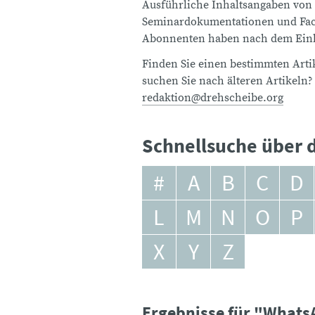
Ausführliche Inhaltsangaben von
Seminardokumentationen und Fach
Abonnenten haben nach dem Einlo
Finden Sie einen bestimmten Artik
suchen Sie nach älteren Artikeln?
redaktion@drehscheibe.org
Schnellsuche über d
#
A
B
C
D
L
M
N
O
P
X
Y
Z
Ergebnisse für "What