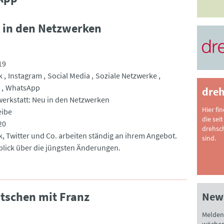
u in den Netzwerken
19
k
Instagram
Social Media
Soziale Netzwerke
WhatsApp
dreh
werkstatt: Neu in den Netzwerken
Hier fi
eibe
die seit
20
drehsc
, Twitter und Co. arbeiten ständig an ihrem Angebot.
sind.
blick über die jüngsten Änderungen.
atschen mit Franz
News
Melden 