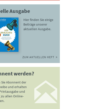
elle Ausgabe
Hier finden Sie einige
Beiträge unserer
aktuellen Ausgabe.
ZUM AKTUELLEN HEFT
nnent werden?
 Sie Abonnent der
heibe und erhalten
 Printausgabe und
zu allen Online-
en.