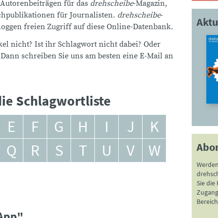
 Autorenbeiträgen für das
drehscheibe
-Magazin,
publikationen für Journalisten.
drehscheibe
-
Aktu
ggen freien Zugriff auf diese Online-Datenbank.
el nicht? Ist ihr Schlagwort nicht dabei? Oder
 Dann schreiben Sie uns am besten eine E-Mail an
ie Schlagwortliste
E
F
G
H
I
J
K
Abo
Q
R
S
T
U
V
W
Werden
drehsc
Sie die
Zugang 
Bereich
sApp"