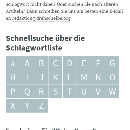
Schlagwort nicht dabei? Oder suchen Sie nach älteren
Artikeln? Dann schreiben Sie uns am besten eine E-Mail
an
redaktion@drehscheibe.org
Schnellsuche über die
Schlagwortliste
#
A
B
C
D
E
F
G
H
I
J
K
L
M
N
O
P
Q
R
S
T
U
V
W
X
Y
Z