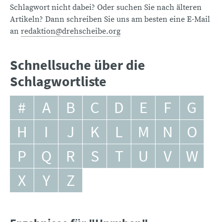
Schlagwort nicht dabei? Oder suchen Sie nach älteren
Artikeln? Dann schreiben Sie uns am besten eine E-Mail
an
redaktion@drehscheibe.org
Schnellsuche über die
Schlagwortliste
#
A
B
C
D
E
F
G
H
I
J
K
L
M
N
O
P
Q
R
S
T
U
V
W
X
Y
Z