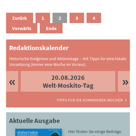
Zurück
1
2
3
4
Vorwärts
Ende
Redaktionskalender
Historische Ereignisse und Aktionstage – mit Tipps für eine lokale
Umsetzung (immer eine Woche im Voraus).
20.08.2026
Welt-Moskito-Tag
TIPPS FÜR DIE KOMMENDEN WOCHEN
Aktuelle Ausgabe
Hier finden Sie einige Beiträge