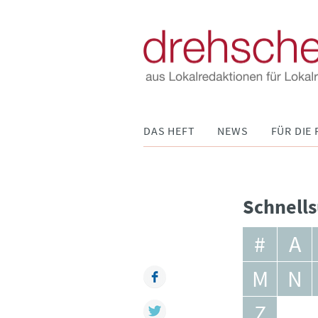
Navigation
DAS HEFT
NEWS
FÜR DIE 
überspringen
Schnells
#
A
M
N
Facebook
Z
Twitter