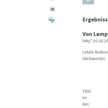
Mail
Ergebniss
Von Lamp
loky*
01.02.2
Letzte Änder
Stichwort(e)
Titel
In
Am