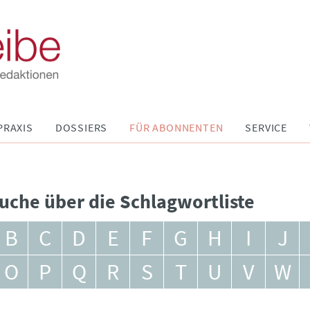
PRAXIS
DOSSIERS
FÜR ABONNENTEN
SERVICE
uche über die Schlagwortliste
B
C
D
E
F
G
H
I
J
O
P
Q
R
S
T
U
V
W