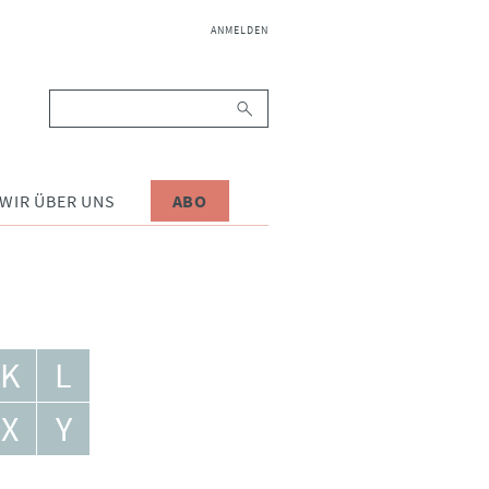
NAVIGATION
ANMELDEN
ÜBERSPRINGEN
Suchbegriffe
WIR ÜBER UNS
ABO
K
L
X
Y