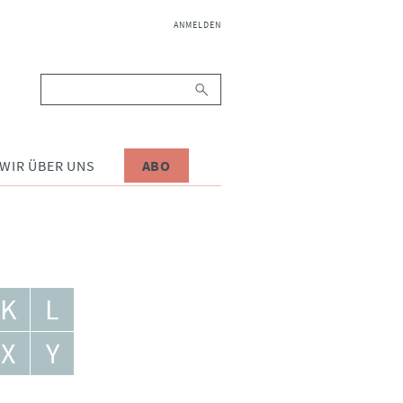
NAVIGATION
ANMELDEN
ÜBERSPRINGEN
Suchbegriffe
WIR ÜBER UNS
ABO
K
L
X
Y