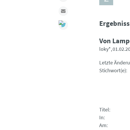
Mail
Ergebniss
Von Lamp
loky*
01.02.2
Letzte Änder
Stichwort(e)
Titel
In
Am