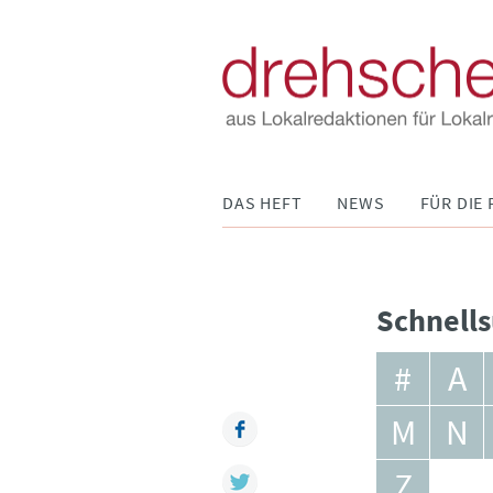
Navigation
DAS HEFT
NEWS
FÜR DIE 
überspringen
Schnells
#
A
M
N
Facebook
Z
Twitter