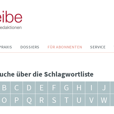
PRAXIS
DOSSIERS
FÜR ABONNENTEN
SERVICE
uche über die Schlagwortliste
B
C
D
E
F
G
H
I
J
O
P
Q
R
S
T
U
V
W