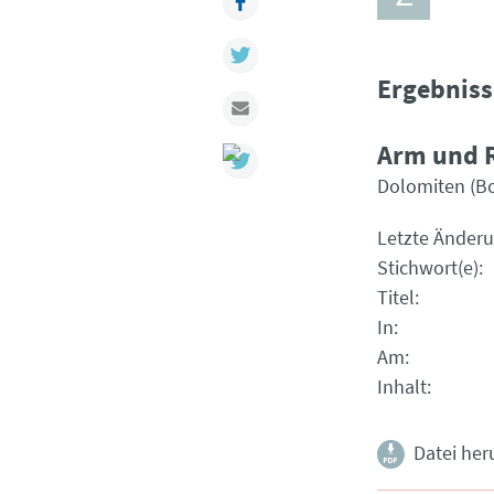
Twitter
Ergebniss
Mail
Arm und R
Dolomiten (B
Letzte Änder
Stichwort(e)
Titel
In
Am
Inhalt
Datei her