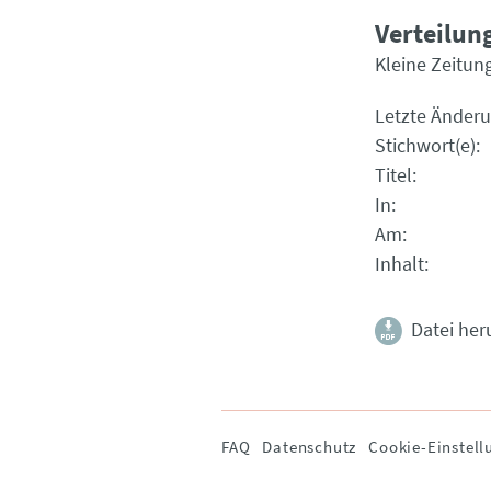
Verteilung
Kleine Zeitung
Letzte Änder
Stichwort(e)
Titel
In
Am
Inhalt
Datei her
Navigation
FAQ
Datenschutz
Cookie-Einstell
überspringen