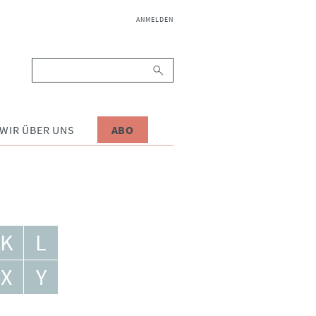
NAVIGATION
ANMELDEN
ÜBERSPRINGEN
Suchbegriffe
WIR ÜBER UNS
ABO
K
L
X
Y