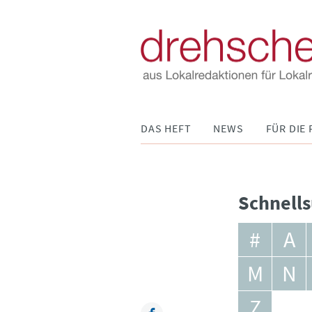
Navigation
DAS HEFT
NEWS
FÜR DIE 
überspringen
Schnells
#
A
M
N
Z
Facebook