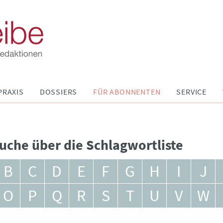
PRAXIS
DOSSIERS
FÜR ABONNENTEN
SERVICE
uche über die Schlagwortliste
B
C
D
E
F
G
H
I
J
O
P
Q
R
S
T
U
V
W