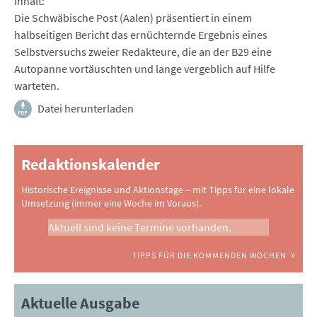
Inhalt
Die Schwäbische Post (Aalen) präsentiert in einem
halbseitigen Bericht das ernüchternde Ergebnis eines
Selbstversuchs zweier Redakteure, die an der B29 eine
Autopanne vortäuschten und lange vergeblich auf Hilfe
warteten.
Datei herunterladen
Redaktionskalender
Historische Ereignisse und Aktionstage – mit Tipps für eine lokale
Umsetzung (immer eine Woche im Voraus).
Aktuell sind keine Termine vorhanden.
TIPPS FÜR DIE KOMMENDEN WOCHEN
Aktuelle Ausgabe