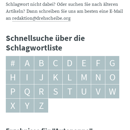
Schlagwort nicht dabei? Oder suchen Sie nach älteren
Artikeln? Dann schreiben Sie uns am besten eine E-Mail
an
redaktion@drehscheibe.org
Schnellsuche über die
Schlagwortliste
#
A
B
C
D
E
F
G
H
I
J
K
L
M
N
O
P
Q
R
S
T
U
V
W
X
Y
Z