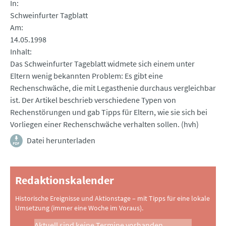
In
Schweinfurter Tagblatt
Am
14.05.1998
Inhalt
Das Schweinfurter Tageblatt widmete sich einem unter
Eltern wenig bekannten Problem: Es gibt eine
Rechenschwäche, die mit Legasthenie durchaus vergleichbar
ist. Der Artikel beschrieb verschiedene Typen von
Rechenstörungen und gab Tipps für Eltern, wie sie sich bei
Vorliegen einer Rechenschwäche verhalten sollen. (hvh)
Datei herunterladen
Redaktionskalender
Historische Ereignisse und Aktionstage – mit Tipps für eine lokale
Umsetzung (immer eine Woche im Voraus).
Aktuell sind keine Termine vorhanden.