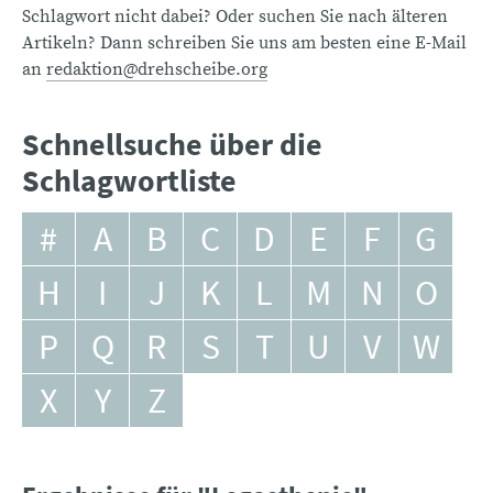
Schlagwort nicht dabei? Oder suchen Sie nach älteren
Artikeln? Dann schreiben Sie uns am besten eine E-Mail
an
redaktion@drehscheibe.org
Schnellsuche über die
Schlagwortliste
#
A
B
C
D
E
F
G
H
I
J
K
L
M
N
O
P
Q
R
S
T
U
V
W
X
Y
Z