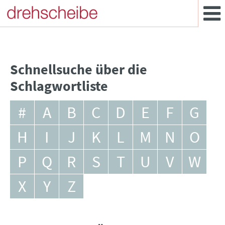
Schnellsuche über die
Schlagwortliste
#
A
B
C
D
E
F
G
H
I
J
K
L
M
N
O
P
Q
R
S
T
U
V
W
X
Y
Z