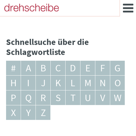
Schnellsuche über die
Schlagwortliste
#
A
B
C
D
E
F
G
H
I
J
K
L
M
N
O
P
Q
R
S
T
U
V
W
X
Y
Z